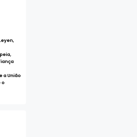
Leyen,
peia,
fiança
e a União
 o