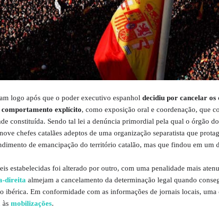
ram logo após que o poder executivo espanhol
decidiu por cancelar os 
de comportamento explícito
, como exposição oral e coordenação, que c
ade constituída. Sendo tal lei a denúncia primordial pela qual o órgão d
 nove chefes catalães adeptos de uma organização separatista que prot
imento de emancipação do território catalão, mas que findou em um 
leis estabelecidas foi alterado por outro, com uma penalidade mais aten
a-direita
almejam a cancelamento da determinação legal quando conse
ão ibérica. Em conformidade com as informações de jornais locais, uma
u às
mobilizações
.