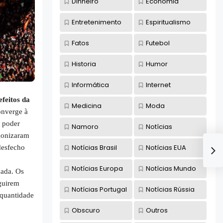
Dinheiro
Economia
Entretenimento
Espiritualismo
Fatos
Futebol
Historia
Humor
Informática
Internet
efeitos da
Medicina
Moda
onverge à
o poder
Namoro
Notícias
agonizaram
Notícias Brasil
Notícias EUA
desfecho
Notícias Europa
Notícias Mundo
uada. Os
guirem
Notícias Portugal
Notícias Rússia
 quantidade
Obscuro
Outros