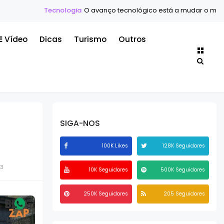
cnologia
O avanço tecnológico está a mudar o mundo mais rápido
Vídeo
Dicas
Turismo
Outros
SIGA-NOS
100K Likes
128K Seguidores
23
10K Seguidores
500K Seguidores
250K Seguidores
205 Seguidores