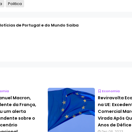
a
Politica
Notícias de Portugal e do Mundo Saiba
omia
Economia
nuel Macron,
Reviravolta E
dente da França,
na UE: Exceden
u um alerta
Comercial Ma
ndente sobre o
Virada Após Qu
 cenário
Anos de Défice
nacional,
Dez 06, 2023