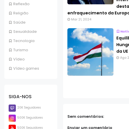
Reflexão
desta
enfraquecimento da Europa
Religião
Mar 21, 2024
Saúde
Sexualidade
Notí
Equil
Tecnologia
Hungr
Turismo
da UE
Ago 2
Vídeo
Vídeo games
SIGA-NOS
20K Seguidores
Sem comentários:
500K Seguidores
Enviar um comentário
500K Seguidores