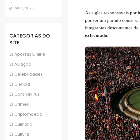
...
Out 10, 2025
As siglas responsáveis por i
por ser um partido conserva
integrantes descontentes do
CATEGORIAS DO
extremado
.
SITE
Apostas Online
Aviação
Celebridades
Ciência
Coronavírus
Crimes
Criptomoeda
Culinária
Cultura