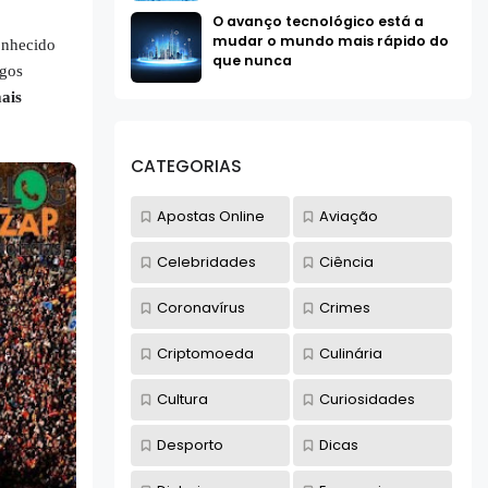
O avanço tecnológico está a
mudar o mundo mais rápido do
conhecido
que nunca
igos
ais
CATEGORIAS
Apostas Online
Aviação
Celebridades
Ciência
Coronavírus
Crimes
Criptomoeda
Culinária
Cultura
Curiosidades
Desporto
Dicas