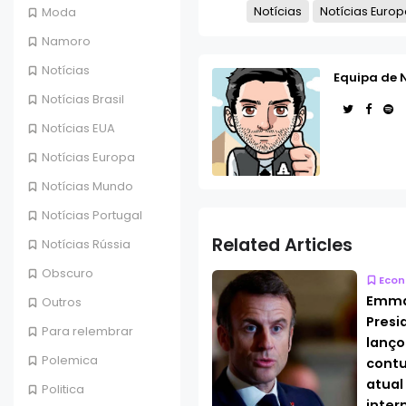
Notícias
Notícias Europ
Moda
Namoro
Notícias
Equipa de 
Notícias Brasil
Notícias EUA
Notícias Europa
Notícias Mundo
Notícias Portugal
Related Articles
Notícias Rússia
Obscuro
Econ
Emma
Outros
Presi
Para relembrar
lanço
Polemica
contu
atual
Politica
inter