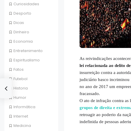
Curiosidades
Desporto
Dicas
Dinheiro
Economia
Entretenimento
As reivindicações acontece
Espiritualismo
lei relacionada ao delito 
Fatos
insurreição contra a autorid
Futebol
judiciário basco incriminou
no ano de 2017 um empreend
Historia
fracassado.
Humor
O ato de infração contra as 
Informática
grupos de direita e extrem
retroagir ao poderio da naç
Internet
indefinida de pessoas aderi
Medicina