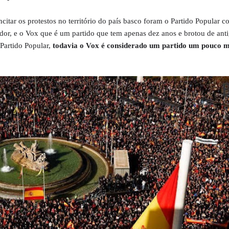
ncitar os protestos no território do país basco foram o Partido Popular 
dor, e o Vox que é um partido que tem apenas dez anos e brotou de ant
 Partido Popular,
todavia o Vox é considerado um partido um pouco m