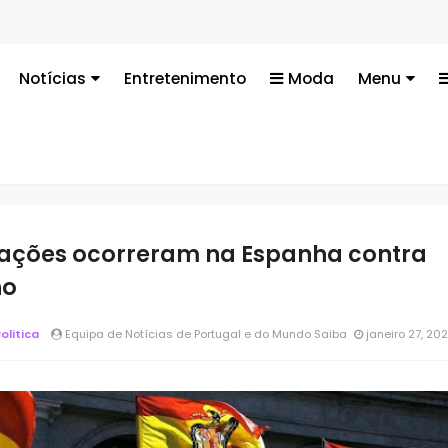
Te
Notícias
Entretenimento
Moda
Menu
ações ocorreram na Espanha contra
no
olitica
Equipa de Notícias de Portugal e do Mundo Saiba
janeiro 27, 20