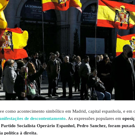
ve como acontecimento simbólico em Madrid, capital espanhola, e em o
nifestações de descontentamento
. As expressões populares em
oposiç
 Partido Socialista Operário Espanhol, Pedro Sanchez, foram puxada
 política à direita.