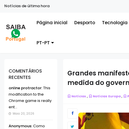
Notícias de última hora
Página inicial
Desporto
Tecnologia
PT-PT
COMENTÁRIOS
Grandes manifest
RECENTES
medida do gover
online protractor:
This
modification to the
,
,
Notícias
Notícias Europa
P
Chrome game is really
ent...
Maio 20, 2026
Anonymous:
Como