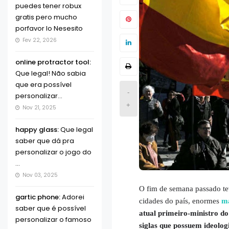
puedes tener robux
gratis pero mucho
porfavor lo Nesesito
Fev 22, 2026
online protractor tool:
Que legal! Não sabia
que era possível
-
personalizar...
+
Nov 21, 2025
happy glass:
Que legal
saber que dá pra
personalizar o jogo do
...
Nov 03, 2025
O fim de semana passado te
gartic phone:
Adorei
cidades do país, enormes
ma
saber que é possível
atual primeiro-ministro do
personalizar o famoso
siglas que possuem ideologia