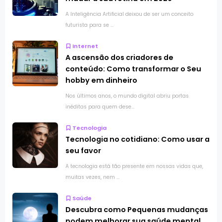
A Inteligência Artificial deixou de ser um conceito
futurista para se ...
Internet
A ascensão dos criadores de
conteúdo: Como transformar o Seu
hobby em dinheiro
Nos últimos anos, o mundo digital abriu portas
inéditas para quem dese...
Tecnologia
Tecnologia no cotidiano: Como usar a
seu favor
A tecnologia está tão presente em nossas vidas que,
muitas vezes, nem ...
Saúde
Descubra como Pequenas mudanças
podem melhorar sua saúde mental