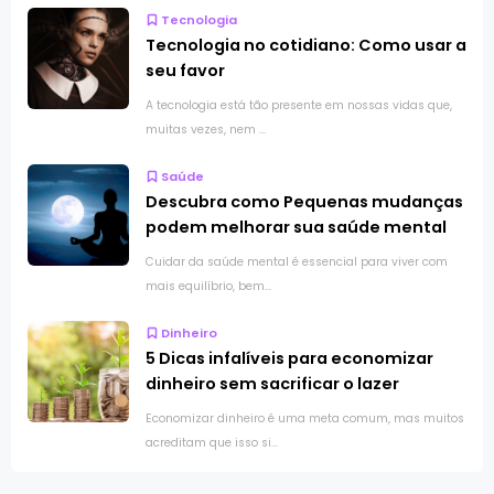
Tecnologia
Tecnologia no cotidiano: Como usar a
seu favor
A tecnologia está tão presente em nossas vidas que,
muitas vezes, nem ...
Saúde
Descubra como Pequenas mudanças
podem melhorar sua saúde mental
Cuidar da saúde mental é essencial para viver com
mais equilíbrio, bem...
Dinheiro
5 Dicas infalíveis para economizar
dinheiro sem sacrificar o lazer
Economizar dinheiro é uma meta comum, mas muitos
acreditam que isso si...