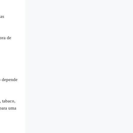
mas
ora de
o depende
 tabaco,
 para uma