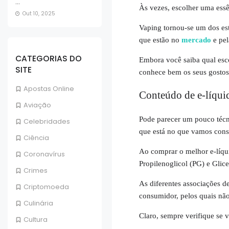
...
Às vezes, escolher uma ess
Out 10, 2025
Vaping tornou-se um dos est
que estão no
mercado
e pel
CATEGORIAS DO
Embora você saiba qual esco
SITE
conhece bem os seus gostos
Apostas Online
Conteúdo de e-líqui
Aviação
Pode parecer um pouco técni
Celebridades
que está no que vamos con
Ciência
Ao comprar o melhor e-líqui
Coronavírus
Propilenoglicol
(PG) e Glice
Crimes
As diferentes associações 
Criptomoeda
consumidor, pelos quais nã
Culinária
Claro, sempre verifique se 
Cultura