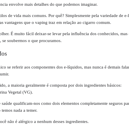
ência envolve mais detalhes do que podemos imaginar.
ilos de vida mais comuns. Por quê? Simplesmente pela variedade de e-
as vantagens que o vaping traz em relação ao cigarro comum.
lher. É muito fácil deixar-se levar pela influência dos conhecidos, ma
, se soubermos o que procuramos.
dos
co se referir aos componentes dos e-líquidos, mas nunca é demais fala
sumir.
do, a maioria geralmente é composta por dois ingredientes básicos:
rina Vegetal (VG).
de saúde qualificam-nos como dois elementos completamente seguros pa
o temos nada a temer.
você não é alérgico a nenhum desses ingredientes.