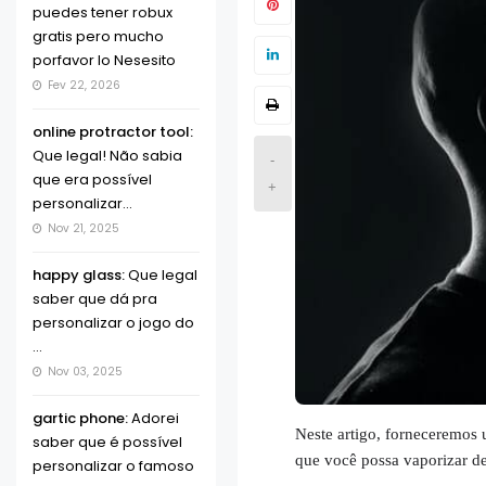
puedes tener robux
gratis pero mucho
porfavor lo Nesesito
Fev 22, 2026
online protractor tool:
Que legal! Não sabia
-
que era possível
+
personalizar...
Nov 21, 2025
happy glass:
Que legal
saber que dá pra
personalizar o jogo do
...
Nov 03, 2025
gartic phone:
Adorei
Neste artigo, forneceremos 
saber que é possível
que você possa vaporizar de
personalizar o famoso