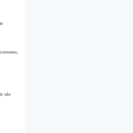
de
o consumo,
ic são