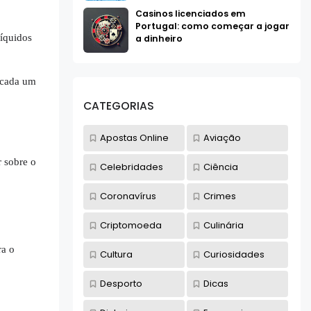
Casinos licenciados em
Portugal: como começar a jogar
líquidos
a dinheiro
s cada um
CATEGORIAS
Apostas Online
Aviação
r sobre o
Celebridades
Ciência
Coronavírus
Crimes
Criptomoeda
Culinária
ra o
Cultura
Curiosidades
Desporto
Dicas