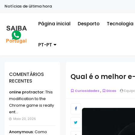
Notícias de última hora
Tecn
Página inicial
Desporto
Tecnologia
PT-PT
COMENTÁRIOS
Qual é o melhor e-
RECENTES
,
Curiosidades
Dicas
Equipa
online protractor:
This
modification to the
Chrome game is really
ent...
Maio 20, 2026
Anonymous:
Como