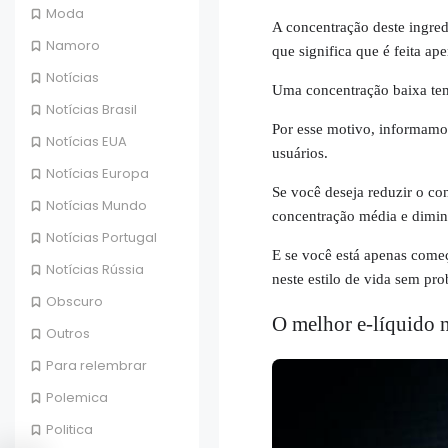
Moda
A concentração deste ingre
Namoro
que significa que é feita 
Notícias
Uma concentração baixa tem
Notícias Brasil
Por esse motivo, informamos
Notícias EUA
usuários.
Notícias Europa
Se você deseja reduzir o 
Notícias Mundo
concentração média e dimin
Notícias Portugal
E se você está apenas começ
Notícias Rússia
neste estilo de vida sem pr
Obscuro
O melhor e-líquido n
Outros
Para relembrar
Polemica
Politica