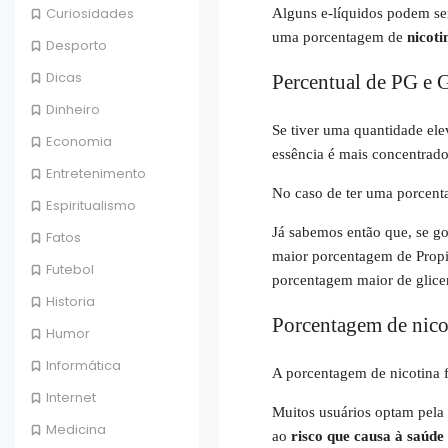
Curiosidades
Alguns e-líquidos podem se
uma porcentagem de
nicoti
Desporto
Dicas
Percentual de PG e
Dinheiro
Se tiver uma quantidade ele
Economia
essência é mais concentrado
Entretenimento
No caso de ter uma porcent
Espiritualismo
Já sabemos então que, se g
Fatos
maior porcentagem de
Propi
Futebol
porcentagem maior de glice
Historia
Porcentagem de nico
Humor
Informática
A porcentagem de nicotina 
Internet
Muitos usuários optam pela 
Medicina
ao
risco que causa à saúde