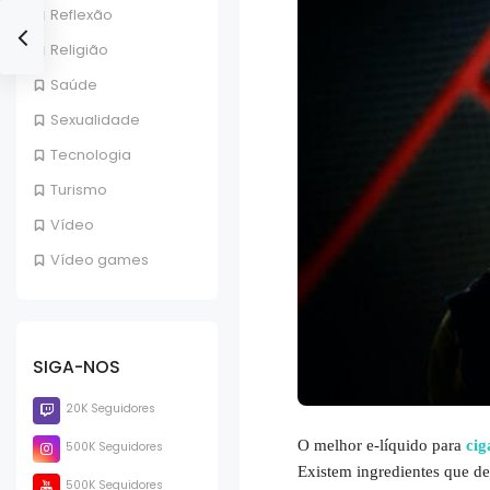
Reflexão
Religião
Saúde
Sexualidade
Tecnologia
Turismo
Vídeo
Vídeo games
SIGA-NOS
20K Seguidores
O melhor e-líquido para
cig
500K Seguidores
Existem ingredientes que dev
500K Seguidores