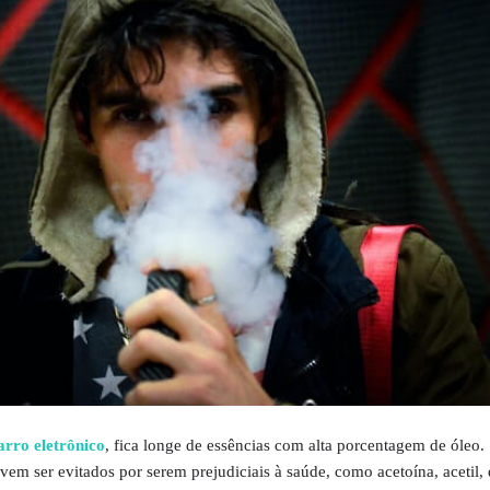
arro eletrônico
, fica longe de essências com alta porcentagem de óleo.
em ser evitados por serem prejudiciais à saúde, como acetoína, acetil, d