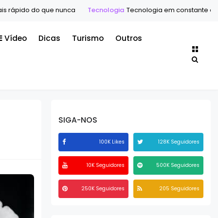
o que nunca
Tecnologia
Tecnologia em constante evolução: O se
Vídeo
Dicas
Turismo
Outros
SIGA-NOS
100K Likes
128K Seguidores
10K Seguidores
500K Seguidores
250K Seguidores
205 Seguidores