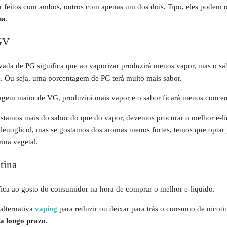
r feitos com ambos, outros com apenas um dos dois. Tipo, eles podem o
na
.
 GV
vada de PG significa que ao vaporizar produzirá menos vapor, mas o sa
. Ou seja, uma porcentagem de PG terá muito mais sabor.
agem maior de VG, produzirá mais vapor e o sabor ficará menos concen
ostamos mais do sabor do que do vapor, devemos procurar o melhor e-l
lenoglicol
, mas se gostamos dos aromas menos fortes, temos que optar
rina vegetal.
tina
fica ao gosto do consumidor na hora de comprar o melhor e-líquido.
alternativa
vaping
para reduzir ou deixar para trás o consumo de nicoti
 a longo prazo
.