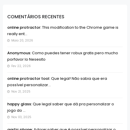
COMENTÁRIOS RECENTES
online protractor:
This modification to the Chrome game is
really ent...
Maio 20, 2026
Anonymous:
Como puedes tener robux gratis pero mucho
porfavor lo Nesesito
Fev 22, 2026
online protractor tool:
Que legal! Não sabia que era
possível personalizar...
Nov 21, 2025
happy glass:
Que legal saber que dá pra personalizar o
jogo do ...
Nov 03, 2025
gartic phone:
Adorei saber que é possível personalizar o