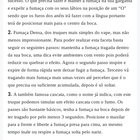
sucesso. O que precisa fazer é manter a fumaça na sua garganta
e expelir a fumaça com os seus lábios na posição de um “O”
sendo que os furos dos anéis irá fazer com a língua portanto
terá de posicionar mais para o centro da boca.
Fumaça Densa, dos truques mais simples do vape, mas não
menos impressionante. Para poder realizar esta faceta basta
seguir os seguintes passos: mantenha a fumaça tragada dentro
da sua boca, uma dica evite ambientes com vento pois poderá
reduzir ou quebrar o efeito. Agora o segundo passo inspire e
expire de forma rápida sem deixar fugir a fumaça. Terceiro vá
tragando mais fumaça mais umas vezes até perceber que é o
que precisa ou suficiente acumulada, depois é só soltar.
A também famosa cascata, como o nome já indica, com este
truque podemos simular um efeito cascata com o fumo. Os
passes são bastante básicos, tenha a fumaça na boca depois de
ter tragado por pelo menos 3 segundos. Posicione o maxilar
para a frente e liberte a fumaça presa para cima, ao mesmo
tempo inale ou respire a fumaça solta pelo nariz.