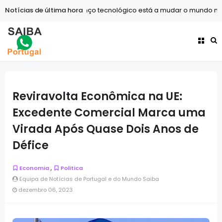
Notícias de última hora
Tecnologia
O avanço tecnológico está a mudar o mundo mais
Reviravolta Econômica na UE:
Excedente Comercial Marca uma
Virada Após Quase Dois Anos de
Défice
,
Economia
Politica
Equipa de Notícias de Portugal e do Mundo Saiba
dezembro 06, 2023