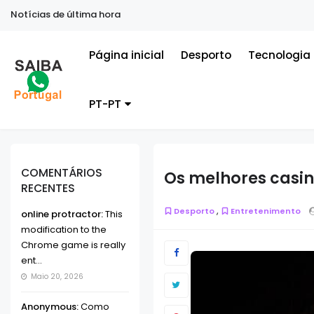
Notícias de última hora
Página inicial
Desporto
Tecnologia
PT-PT
COMENTÁRIOS
Os melhores casin
RECENTES
,
Desporto
Entretenimento
online protractor:
This
modification to the
Chrome game is really
ent...
Maio 20, 2026
Anonymous:
Como