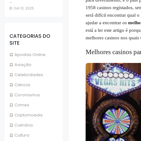
...
1958 casinos registados, se
Out 10, 2025
será difícil encontrar qual 
ajudar a encontrar os
melhor
está a ler este artigo é por
CATEGORIAS DO
melhores casinos nos quais 
SITE
Melhores casinos par
Apostas Online
Aviação
Celebridades
Ciência
Coronavírus
Crimes
Criptomoeda
Culinária
Cultura