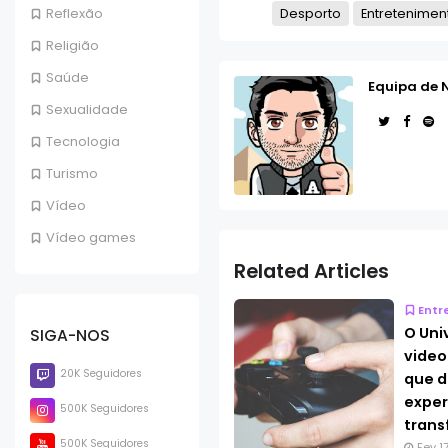
Reflexão
Desporto
Entretenimen
Religião
Saúde
Equipa de 
Sexualidade
Tecnologia
Turismo
Vídeo
Vídeo games
Related Articles
Entr
O Uni
SIGA-NOS
video
20K Seguidores
que d
exper
500K Seguidores
tran
500K Seguidores
Fev 1