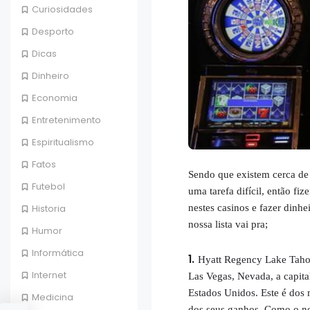
Curiosidades
Desporto
Dicas
Dinheiro
Economia
Entretenimento
Espiritualismo
Fatos
Sendo que existem cerca de 
Futebol
uma tarefa difícil, então f
nestes casinos e fazer dinhe
Historia
nossa lista vai pra;
Humor
Informática
Hyatt Regency Lake Tahoe
Internet
Las Vegas, Nevada, a capit
Estados Unidos. Este é dos 
Medicina
dos seus ganhos. Como o no