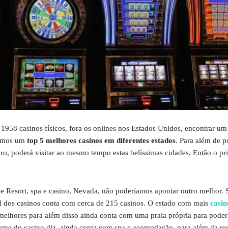
1958 casinos físicos, fora os onlines nos Estados Unidos, encontrar u
izemos um
top 5 melhores casinos em diferentes estados
. Para além de p
iro, poderá visitar ao mesmo tempo estas belíssimas cidades. Então o pr
 Resort, spa e casino, Nevada, não poderíamos apontar outro melhor. 
al dos casinos conta com cerca de 215 casinos. O estado com mais
casin
melhores para além disso ainda conta com uma praia própria para poder
me do casino diz, ainda conta com spa e acomodação, para além da re