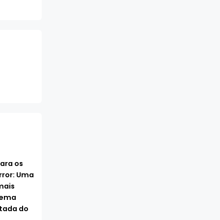
para os
rror: Uma
mais
nema
tada do