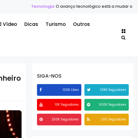
ecnologia
O avanço tecnológico está a mudar o mundo mais rápid
Vídeo
Dicas
Turismo
Outros
SIGA-NOS
nheiro
100K Likes
128K Seguidores
10K Seguidores
500K Seguidores
250K Seguidores
205 Seguidores