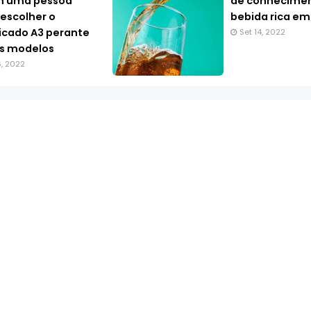
m uma pessoa
de conhecimen
 escolher o
bebida rica em
ficado A3 perante
Set 14, 2022
s modelos
6, 2022