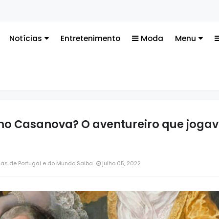
Tecn
 usar a seu favor
Notícias
Entretenimento
Moda
Menu
mo Casanova? O aventureiro que joga
ias de Portugal e do Mundo Saiba
julho 05, 2022