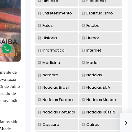
Dinheiro
Economia
Entretenimento
Espiritualismo
Fatos
Futebol
Historia
Humor
Informática
Internet
Medicina
Moda
lmente de
Namoro
Notícias
ova fazia
26 de Julho
Notícias Brasil
Notícias EUA
cusado de
Notícias Europa
Notícias Mundo
sanova não
Notícias Portugal
Notícias Rússia
lanos sido
Obscuro
Outros
 Abade