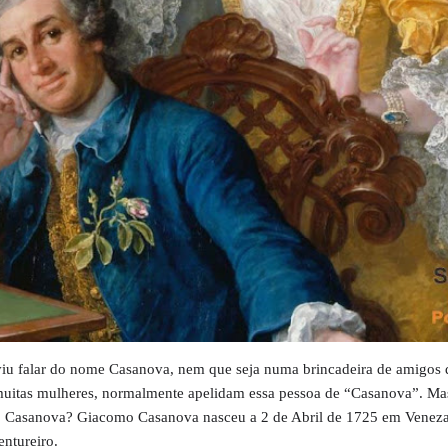
viu falar do nome Casanova, nem que seja numa brincadeira de amigos
uitas mulheres, normalmente apelidam essa pessoa de “Casanova”. Ma
 Casanova? Giacomo Casanova nasceu a 2 de Abril de 1725 em Veneza
ventureiro.