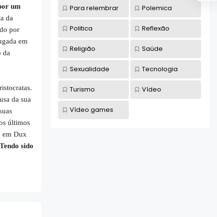
por um
Para relembrar
Polemica
ta da
Politica
Reflexão
ado por
ugada em
Religião
Saúde
o da
Sexualidade
Tecnologia
istocratas.
Turismo
Vídeo
ausa da sua
Vídeo games
suas
os últimos
rg em Dux
Tendo sido