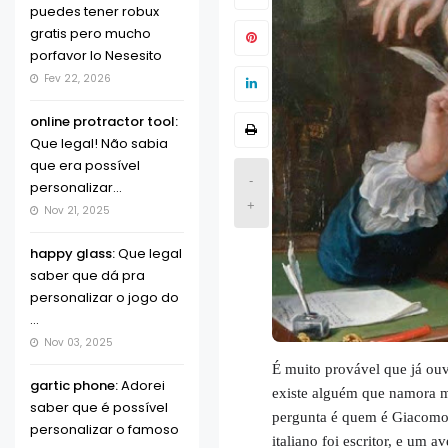
puedes tener robux
gratis pero mucho
porfavor lo Nesesito
Fev 22, 2026
online protractor tool:
Que legal! Não sabia
que era possível
-
personalizar...
+
Nov 21, 2025
happy glass:
Que legal
saber que dá pra
personalizar o jogo do
...
Nov 03, 2025
É muito provável que já ou
gartic phone:
Adorei
existe alguém que namora m
saber que é possível
pergunta é quem é Giacomo
personalizar o famoso
italiano foi escritor, e um a