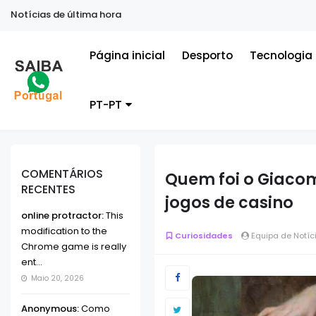
Notícias de última hora
eu hobby em dinheiro
Tecnologia
Tecnologia no cotidiano: Como
Página inicial
Desporto
Tecnologia
PT-PT
COMENTÁRIOS
Quem foi o Giaco
RECENTES
jogos de casino
online protractor:
This
modification to the
Curiosidades
Equipa de Notíc
Chrome game is really
ent...
Maio 20, 2026
Anonymous:
Como