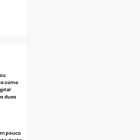
 ou
ira como
gital
as duas
 um pouco