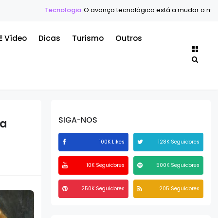
ologia
O avanço tecnológico está a mudar o mundo mais rápido d
Vídeo
Dicas
Turismo
Outros
SIGA-NOS
va
100K Likes
128K Seguidores
10K Seguidores
500K Seguidores
250K Seguidores
205 Seguidores