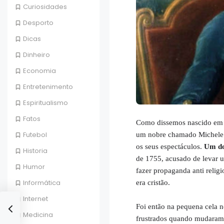
Curiosidades
Desporto
Dicas
Dinheiro
Economia
Entretenimento
Espiritualismo
Fatos
Como dissemos nascido em It
Futebol
um nobre chamado Michele G
os seus espectáculos.
Um dos
Historia
de 1755, acusado de levar u
Humor
fazer propaganda anti relig
Informática
era cristão.
Internet
Foi então na pequena cela n
Medicina
frustrados quando mudaram 