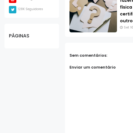
faze
física
128K Seguidores
certi
outro
Set 1
PÁGINAS
Sem comentários:
Enviar um comentário