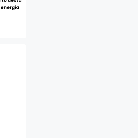
to desta
 energia