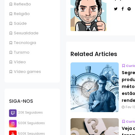
Reflexão
Religião
Saúde
Sexualidade
Tecnologia
Turismo
Related Articles
Vídeo
Curi
Vídeo games
Segre
produ
métod
estão
rende
SIGA-NOS
Fev 1
20K Seguidores
Curi
500K Seguidores
Veja 
500K Seguidores