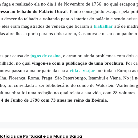
a fuga e realizado ela no dia 1 de Novembro de 1756, no qual escapou
cesso ao telhado do Palácio Ducal
. Tendo conseguido escapar pela por
u descer do telhado e voltando para o interior do palácio e sendo avist
e eles eram magistrados de veneza que ficaram a
trabalhar
até de madr
rdas abre lhes a porta para os dois saírem, Casanova e o seu companheir
as por causa de
jogos de casino
, e arranjou ainda problemas com dois ar
milhado, no qual
vingou-se com a publicação de uma brochura
. Por c
anova passou a maior parte da sua a
vida
a
viajar
por toda a Europa as 
ha, Florença, Roma, Praga, São Petersburgo, Istambul e Viena. No já n
ho, foi convidado a ser bibliotecário do conde de Waldstein-Wartenbe
ltima obra foi uma redação no qual relata a sua vida, com 28 volumes.
a 4 de Junho de 1798 com 73 anos no reino da Boémia.
Notícias de Portugal e do Mundo Saiba