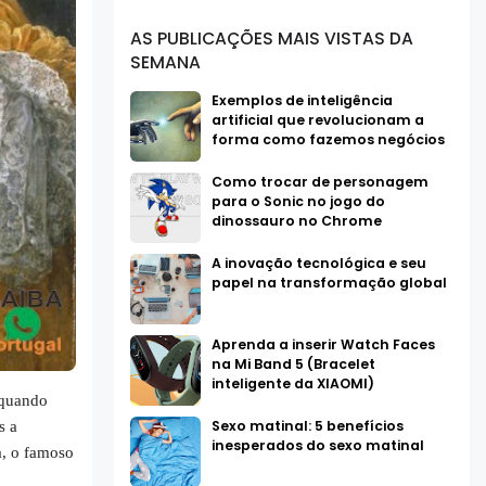
AS PUBLICAÇÕES MAIS VISTAS DA
SEMANA
Exemplos de inteligência
artificial que revolucionam a
forma como fazemos negócios
Como trocar de personagem
para o Sonic no jogo do
dinossauro no Chrome
A inovação tecnológica e seu
papel na transformação global
Aprenda a inserir Watch Faces
na Mi Band 5 (Bracelet
inteligente da XIAOMI)
 quando
Sexo matinal: 5 benefícios
s a
inesperados do sexo matinal
, o famoso