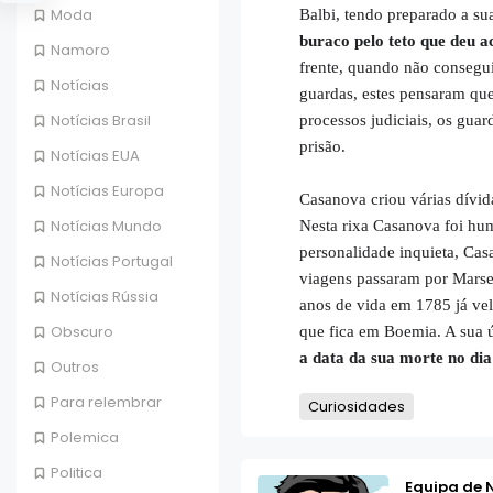
Moda
Balbi, tendo preparado a su
buraco pelo teto que deu a
Namoro
frente, quando não consegui
Notícias
guardas, estes pensaram qu
Notícias Brasil
processos judiciais, os gua
prisão.
Notícias EUA
Notícias Europa
Casanova criou várias dívid
Notícias Mundo
Nesta rixa Casanova foi hu
personalidade inquieta, Cas
Notícias Portugal
viagens passaram por Marsel
Notícias Rússia
anos de vida em 1785 já vel
Obscuro
que fica em Boemia. A sua ú
a data da sua morte no di
Outros
Para relembrar
Curiosidades
Polemica
Politica
Equipa de 