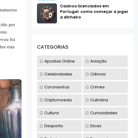
Casinos licenciados em
e namorou
Portugal: como começar a jogar
a dinheiro
cido por
eres
evou foi
CATEGORIAS
bre esta
Apostas Online
Aviação
Celebridades
Ciência
Coronavírus
Crimes
Criptomoeda
Culinária
Cultura
Curiosidades
Desporto
Dicas