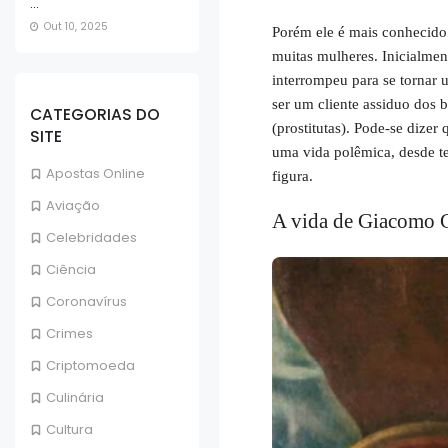
...
Out 10, 2025
Porém ele é mais conhecido
muitas mulheres. Inicialmen
interrompeu para se tornar
ser um cliente assiduo dos 
CATEGORIAS DO
(prostitutas). Pode-se dize
SITE
uma vida polêmica, desde ter
Apostas Online
figura.
Aviação
A vida de Giacomo 
Celebridades
Ciência
Coronavírus
Crimes
Criptomoeda
Culinária
Cultura