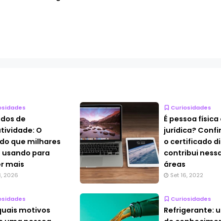
osidades
Curiosidades
dos de
É pessoa física
tividade: O
jurídica? Conf
o que milhares
o certificado di
 usando para
contribui ness
r mais
áreas
3, 2026
Set 16, 2022
osidades
Curiosidades
quais motivos
Refrigerante: