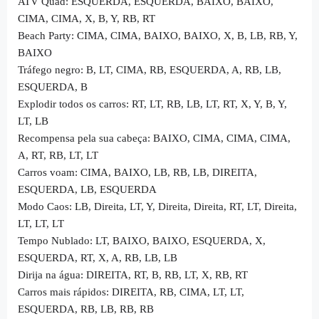
ATV Quad: ESQUERDA, ESQUERDA, BAIXO, BAIXO,
CIMA, CIMA, X, B, Y, RB, RT
Beach Party: CIMA, CIMA, BAIXO, BAIXO, X, B, LB, RB, Y,
BAIXO
Tráfego negro: B, LT, CIMA, RB, ESQUERDA, A, RB, LB,
ESQUERDA, B
Explodir todos os carros: RT, LT, RB, LB, LT, RT, X, Y, B, Y,
LT, LB
Recompensa pela sua cabeça: BAIXO, CIMA, CIMA, CIMA,
A, RT, RB, LT, LT
Carros voam: CIMA, BAIXO, LB, RB, LB, DIREITA,
ESQUERDA, LB, ESQUERDA
Modo Caos: LB, Direita, LT, Y, Direita, Direita, RT, LT, Direita,
LT, LT, LT
Tempo Nublado: LT, BAIXO, BAIXO, ESQUERDA, X,
ESQUERDA, RT, X, A, RB, LB, LB
Dirija na água: DIREITA, RT, B, RB, LT, X, RB, RT
Carros mais rápidos: DIREITA, RB, CIMA, LT, LT,
ESQUERDA, RB, LB, RB, RB