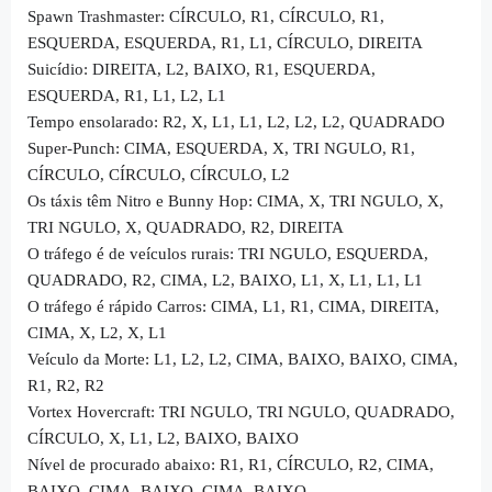
Spawn Trashmaster: CÍRCULO, R1, CÍRCULO, R1,
ESQUERDA, ESQUERDA, R1, L1, CÍRCULO, DIREITA
Suicídio: DIREITA, L2, BAIXO, R1, ESQUERDA,
ESQUERDA, R1, L1, L2, L1
Tempo ensolarado: R2, X, L1, L1, L2, L2, L2, QUADRADO
Super-Punch: CIMA, ESQUERDA, X, TRI NGULO, R1,
CÍRCULO, CÍRCULO, CÍRCULO, L2
Os táxis têm Nitro e Bunny Hop: CIMA, X, TRI NGULO, X,
TRI NGULO, X, QUADRADO, R2, DIREITA
O tráfego é de veículos rurais: TRI NGULO, ESQUERDA,
QUADRADO, R2, CIMA, L2, BAIXO, L1, X, L1, L1, L1
O tráfego é rápido Carros: CIMA, L1, R1, CIMA, DIREITA,
CIMA, X, L2, X, L1
Veículo da Morte: L1, L2, L2, CIMA, BAIXO, BAIXO, CIMA,
R1, R2, R2
Vortex Hovercraft: TRI NGULO, TRI NGULO, QUADRADO,
CÍRCULO, X, L1, L2, BAIXO, BAIXO
Nível de procurado abaixo: R1, R1, CÍRCULO, R2, CIMA,
BAIXO, CIMA, BAIXO, CIMA, BAIXO