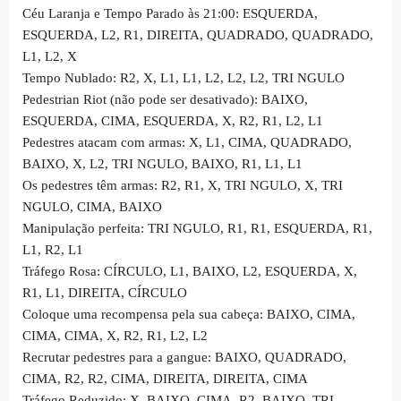
Céu Laranja e Tempo Parado às 21:00: ESQUERDA,
ESQUERDA, L2, R1, DIREITA, QUADRADO, QUADRADO,
L1, L2, X
Tempo Nublado: R2, X, L1, L1, L2, L2, L2, TRI NGULO
Pedestrian Riot (não pode ser desativado): BAIXO,
ESQUERDA, CIMA, ESQUERDA, X, R2, R1, L2, L1
Pedestres atacam com armas: X, L1, CIMA, QUADRADO,
BAIXO, X, L2, TRI NGULO, BAIXO, R1, L1, L1
Os pedestres têm armas: R2, R1, X, TRI NGULO, X, TRI
NGULO, CIMA, BAIXO
Manipulação perfeita: TRI NGULO, R1, R1, ESQUERDA, R1,
L1, R2, L1
Tráfego Rosa: CÍRCULO, L1, BAIXO, L2, ESQUERDA, X,
R1, L1, DIREITA, CÍRCULO
Coloque uma recompensa pela sua cabeça: BAIXO, CIMA,
CIMA, CIMA, X, R2, R1, L2, L2
Recrutar pedestres para a gangue: BAIXO, QUADRADO,
CIMA, R2, R2, CIMA, DIREITA, DIREITA, CIMA
Tráfego Reduzido: X, BAIXO, CIMA, R2, BAIXO, TRI