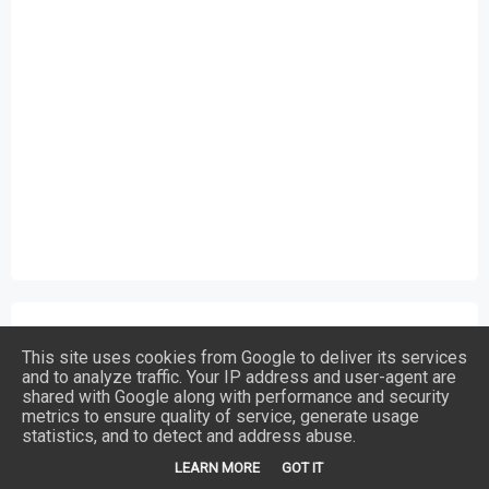
SIGA-NOS
This site uses cookies from Google to deliver its services
and to analyze traffic. Your IP address and user-agent are
shared with Google along with performance and security
100K Likes
128K Seguidores
metrics to ensure quality of service, generate usage
statistics, and to detect and address abuse.
10K Seguidores
500K Seguidores
LEARN MORE
GOT IT