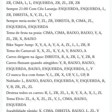
ZR, CIMA, L, L, ESQUERDA, ZR, ZL, ZR, ZR
Sempre 21:00 Com Céu Laranja: ESQUERDA, ESQUERDA, L,
ZR, DIREITA, X, Y, ZL, L, Y
Sempre meia-noite: Y, ZL, ZR, DIREITA, B, CIMA, ZL,
ESQUERDA, ESQUERDA
Tema de festa na praia: CIMA, CIMA, BAIXO, BAIXO, Y, A,
ZL, ZR, X, BAIXO
Bike Super Jump: X, Y, A, A, Y, A, A, ZL, L, L, ZR, R
Tema do Carnaval: X, X, ZL, X, Y, A, Y, BAIXO, A
Carros dirigem na água: DIREITA, R, A, ZR, L, Y, ZR, R
Carros flutuam quando atingidos: Y, R, BAIXO, BAIXO,
ESQUERDA, BAIXO, ESQUERDA, ESQUERDA, L, Y
CJ nunca fica com fome: Y, L, ZR, X, UP, Y, L, UP, B
Nublado: L, BAIXO, BAIXO, ESQUERDA, Y, ESQUERDA, R,
Y, B, ZR, ZL, ZL
Destrua todos os carros: R, L, ZR, ZL, L, R, Y, X, A, X, L, ZL
Tema Elvis: ZL, A, X, ZL, ZL, Y, L, CIMA, BAIXO,
ESQUERDA
Jogabilidade rápida: X, CIMA, DIREITA, BAIXO, L, ZL, Y