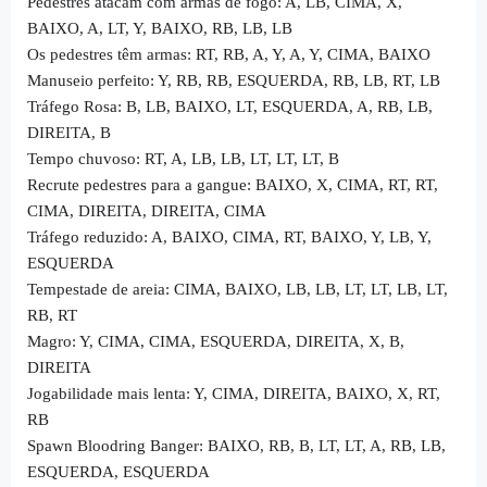
Pedestres atacam com armas de fogo: A, LB, CIMA, X,
BAIXO, A, LT, Y, BAIXO, RB, LB, LB
Os pedestres têm armas: RT, RB, A, Y, A, Y, CIMA, BAIXO
Manuseio perfeito: Y, RB, RB, ESQUERDA, RB, LB, RT, LB
Tráfego Rosa: B, LB, BAIXO, LT, ESQUERDA, A, RB, LB,
DIREITA, B
Tempo chuvoso: RT, A, LB, LB, LT, LT, LT, B
Recrute pedestres para a gangue: BAIXO, X, CIMA, RT, RT,
CIMA, DIREITA, DIREITA, CIMA
Tráfego reduzido: A, BAIXO, CIMA, RT, BAIXO, Y, LB, Y,
ESQUERDA
Tempestade de areia: CIMA, BAIXO, LB, LB, LT, LT, LB, LT,
RB, RT
Magro: Y, CIMA, CIMA, ESQUERDA, DIREITA, X, B,
DIREITA
Jogabilidade mais lenta: Y, CIMA, DIREITA, BAIXO, X, RT,
RB
Spawn Bloodring Banger: BAIXO, RB, B, LT, LT, A, RB, LB,
ESQUERDA, ESQUERDA