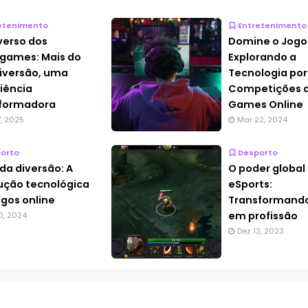
etenimento
Entretenimento
verso dos
Domine o Jogo
games: Mais do
Explorando a
iversão, uma
Tecnologia por
iência
Competições 
sformadora
Games Online
7, 2025
Mar 22, 2024
orto
Desporto
da diversão: A
O poder global
ução tecnológica
eSports:
ogos online
Transformando
em profissão
0, 2024
Dez 13, 2023