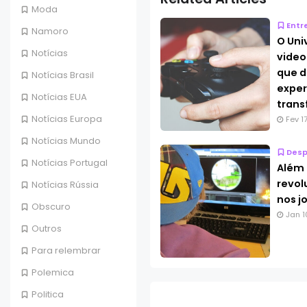
Moda
Entr
Namoro
O Uni
Notícias
video
que d
Notícias Brasil
exper
Notícias EUA
tran
Notícias Europa
Fev 1
Notícias Mundo
Desp
Notícias Portugal
Além 
revol
Notícias Rússia
nos j
Obscuro
Jan 1
Outros
Para relembrar
Polemica
Politica