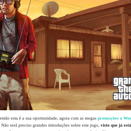
então esta é a sua oportunidade, agora com as megas
promoções a Wor
 Não será preciso grandes introduções sobre este jogo,
visto que já est