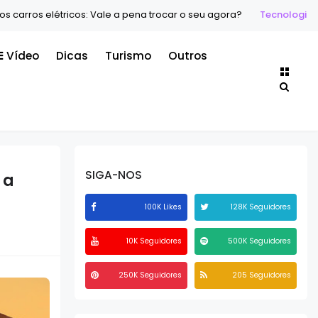
carros elétricos: Vale a pena trocar o seu agora?
Tecnologia
O
Vídeo
Dicas
Turismo
Outros
SIGA-NOS
 a
100K Likes
128K Seguidores
10K Seguidores
500K Seguidores
250K Seguidores
205 Seguidores