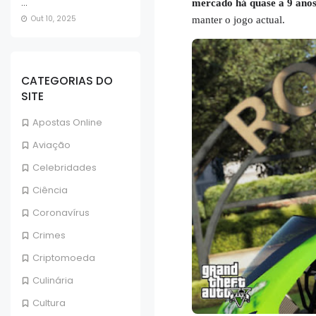
...
mercado há quase a 9 ano
Out 10, 2025
manter o jogo actual.
CATEGORIAS DO
SITE
Apostas Online
Aviação
Celebridades
Ciência
Coronavírus
Crimes
Criptomoeda
Culinária
Cultura