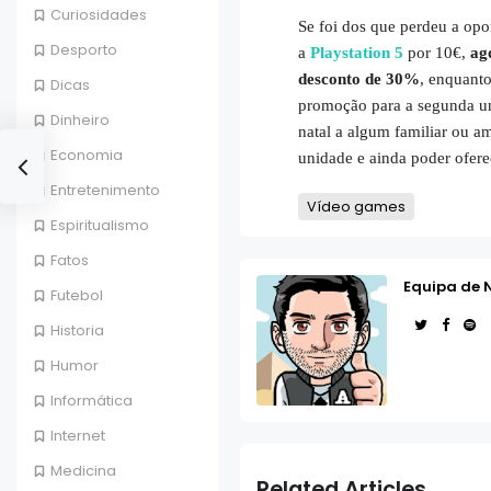
Curiosidades
Se foi dos que perdeu a opo
Desporto
a
Playstation 5
por 10€,
ag
desconto de 30%
, enquanto
Dicas
promoção para a segunda uni
Dinheiro
natal a algum familiar ou 
Economia
unidade e ainda poder ofere
Entretenimento
Vídeo games
Espiritualismo
Fatos
Equipa de 
Futebol
Historia
Humor
Informática
Internet
Medicina
Related Articles