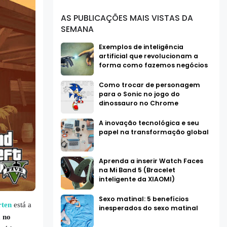
AS PUBLICAÇÕES MAIS VISTAS DA
SEMANA
Exemplos de inteligência
artificial que revolucionam a
forma como fazemos negócios
Como trocar de personagem
para o Sonic no jogo do
dinossauro no Chrome
A inovação tecnológica e seu
papel na transformação global
Aprenda a inserir Watch Faces
na Mi Band 5 (Bracelet
inteligente da XIAOMI)
Sexo matinal: 5 benefícios
ten
está a
inesperados do sexo matinal
á no