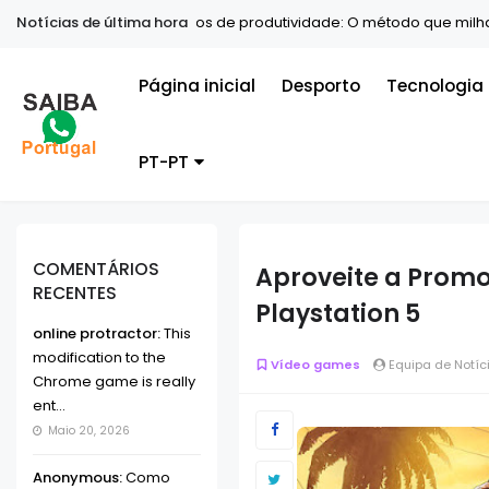
Notícias de última hora
Curiosidades
Segredos de produtividade: O método que milhar
Página inicial
Desporto
Tecnologia
PT-PT
COMENTÁRIOS
Aproveite a Promo
RECENTES
Playstation 5
online protractor:
This
modification to the
Vídeo games
Equipa de Notíc
Chrome game is really
ent...
Maio 20, 2026
Anonymous:
Como