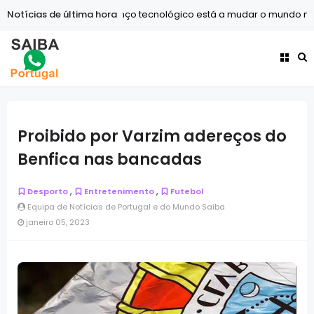
Notícias de última hora
Tecnologia
O avanço tecnológico está a mudar o mundo mais
Proibido por Varzim adereços do
Benfica nas bancadas
,
,
Desporto
Entretenimento
Futebol
Equipa de Notícias de Portugal e do Mundo Saiba
janeiro 05, 2023