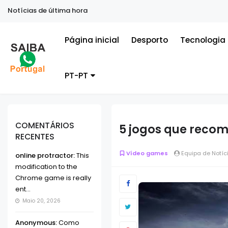
Notícias de última hora
Página inicial
Desporto
Tecnologia
PT-PT
COMENTÁRIOS
5 jogos que reco
RECENTES
Vídeo games
Equipa de Notíc
online protractor:
This
modification to the
Chrome game is really
ent...
Maio 20, 2026
Anonymous:
Como