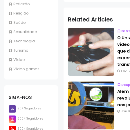
Reflexão
Religião
Related Articles
Saúde
Entr
Sexualidade
O Uni
Tecnologia
video
Turismo
que d
exper
Vídeo
tran
Vídeo games
Fev 1
Desp
Além 
SIGA-NOS
revol
nos j
20K Seguidores
Jan 1
500K Seguidores
500K Seguidores