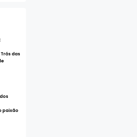
:
 Trás das
de
 dos
 paixão