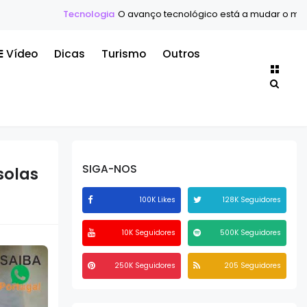
cnologia
O avanço tecnológico está a mudar o mundo mais rápido
Vídeo
Dicas
Turismo
Outros
SIGA-NOS
solas
100K Likes
128K Seguidores
10K Seguidores
500K Seguidores
250K Seguidores
205 Seguidores