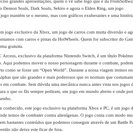
ciso grandes apresentações, quem o vê sabe logo que é da FromSoftwa
 o Demon Souls, Dark Souls, Sekiro e agora o Elden Ring, um jogo
e jogo mantém se o mesmo, mas com gráficos exuberantes e uma históri
m jogo exclusivo da Xbox, um jogo de carros com muita diversão e ag
ntamos com carros e pistas da HotWheels. Quem for subscritor do Ga
rma gratuita.
:
Arceus, exclusivo da plataforma Nintendo Switch, é um título Pokémo
ado. Aqui podemos mover o nosso personagem durante o combate, pode
to como se fosse um “Open World”. Durante a nossa viagem iremos en
phas que são grandes e mais poderosos que os normais que costumamo
-los em combate. Sem dúvida uma mecânica nunca antes vista nos jogos 
para o que os fãs sempre pediram, um jogo em mundo aberto e onde p
esenho.
 conhecido, este jogo exclusivo na plataforma Xbox e PC, é um jogo de
onde temos de combater contra alienígenas. O jogo conta com modo mul
 tem bastantes conteúdos que podemos conseguir através de um Battle Pa
então não deixe este ficar de fora.