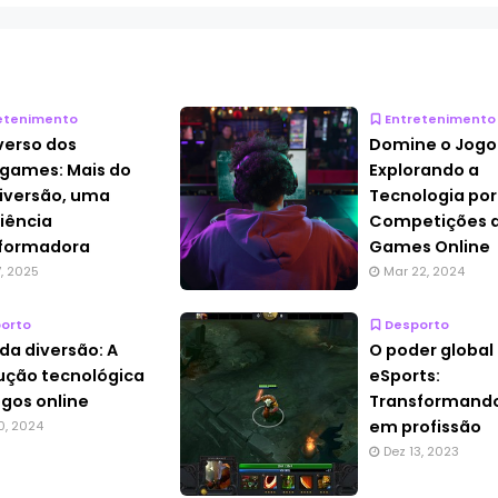
etenimento
Entretenimento
verso dos
Domine o Jogo
games: Mais do
Explorando a
iversão, uma
Tecnologia por
iência
Competições 
sformadora
Games Online
7, 2025
Mar 22, 2024
orto
Desporto
da diversão: A
O poder global
ução tecnológica
eSports:
ogos online
Transformando
em profissão
0, 2024
Dez 13, 2023