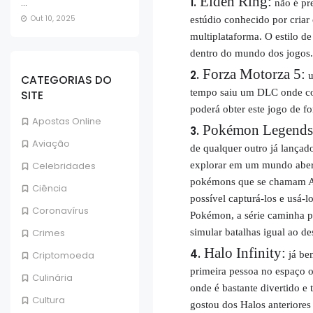
Elden Ring:
...
não é pre
Out 10, 2025
estúdio conhecido por criar
multiplataforma. O estilo d
dentro do mundo dos jogos.
Forza Motorza 5:
u
CATEGORIAS DO
tempo saiu um DLC onde co
SITE
poderá obter este jogo de fo
Apostas Online
Pokémon Legends
Aviação
de qualquer outro já lanç
Celebridades
explorar em um mundo aber
pokémons que se chamam Al
Ciência
possível capturá-los e usá
Coronavírus
Pokémon, a série caminha 
Crimes
simular batalhas igual ao d
Halo Infinity:
Criptomoeda
já bem
primeira pessoa no espaço 
Culinária
onde é bastante divertido e
Cultura
gostou dos Halos anteriores 