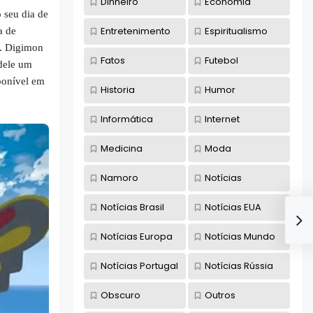
Dinheiro
Economia
 seu dia de
Entretenimento
Espiritualismo
a de
i. Digimon
Fatos
Futebol
 dele um
ponível em
Historia
Humor
Informática
Internet
Medicina
Moda
Namoro
Notícias
Notícias Brasil
Notícias EUA
Notícias Europa
Notícias Mundo
Notícias Portugal
Notícias Rússia
Obscuro
Outros