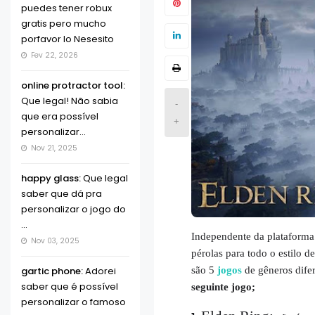
puedes tener robux
gratis pero mucho
porfavor lo Nesesito
Fev 22, 2026
online protractor tool:
Que legal! Não sabia
-
que era possível
+
personalizar...
Nov 21, 2025
happy glass:
Que legal
saber que dá pra
personalizar o jogo do
...
Independente da plataform
Nov 03, 2025
pérolas para todo o estilo 
gartic phone:
Adorei
são 5
jogos
de gêneros dife
saber que é possível
seguinte jogo;
personalizar o famoso