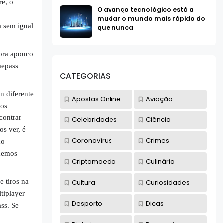
re, o
O avanço tecnológico está a
mudar o mundo mais rápido do
a sem igual
que nunca
ora apouco
mepass
CATEGORIAS
n diferente
Apostas Online
Aviação
mos
contrar
Celebridades
Ciência
s ver, é
Coronavírus
Crimes
do
odemos
Criptomoeda
Culinária
 tiros na
Cultura
Curiosidades
tiplayer
Desporto
Dicas
ss. Se