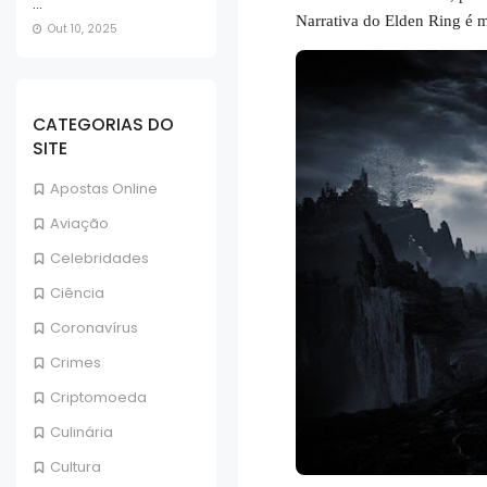
...
Narrativa do Elden Ring é 
Out 10, 2025
CATEGORIAS DO
SITE
Apostas Online
Aviação
Celebridades
Ciência
Coronavírus
Crimes
Criptomoeda
Culinária
Cultura