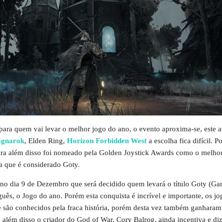
 para
quem vai levar o melhor jogo do ano
, o evento aproxima-se, este
agnarok
, Elden Ring,
Horizon Forbidden West
a escolha fica difícil. 
ra além disso foi nomeado pela Golden Joystick Awards como o melhor
ca que é considerado Goty.
no dia 9 de Dezembro que será decidido quem levará o título Goty (
Gam
guês, o Jogo do ano. Porém esta conquista é incrível e importante, os jo
e
são conhecidos pela fraca história, porém desta vez também ganharam
 além disso o criador do God of War, Cory Balrog, ainda incentiva e di