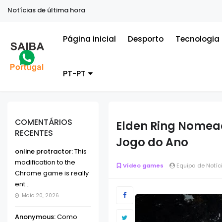
Notícias de última hora
Página inicial
Desporto
Tecnologia
PT-PT
COMENTÁRIOS
Elden Ring Nomea
RECENTES
Jogo do Ano
online protractor:
This
modification to the
Vídeo games
Equipa de Notíc
Chrome game is really
ent...
Maio 20, 2026
Anonymous:
Como