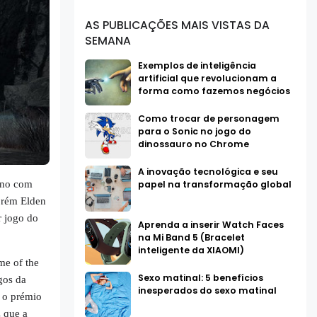
AS PUBLICAÇÕES MAIS VISTAS DA
SEMANA
Exemplos de inteligência
artificial que revolucionam a
forma como fazemos negócios
Como trocar de personagem
para o Sonic no jogo do
dinossauro no Chrome
A inovação tecnológica e seu
 ano com
papel na transformação global
Porém Elden
 jogo do
Aprenda a inserir Watch Faces
na Mi Band 5 (Bracelet
inteligente da XIAOMI)
e of the
Sexo matinal: 5 benefícios
gos da
inesperados do sexo matinal
 o prémio
z que a