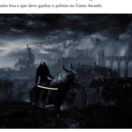
muito boa e que deve ganhar o prémio no
Game Awards
.