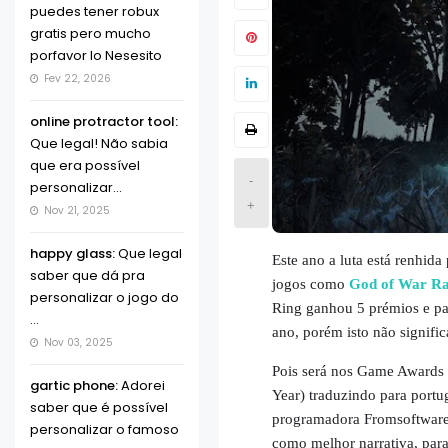
puedes tener robux
gratis pero mucho
porfavor lo Nesesito
Fev 22, 2026
online protractor tool:
Que legal! Não sabia
que era possível
-
personalizar...
+
Nov 21, 2025
happy glass:
Que legal
Este ano a luta está renhida
saber que dá pra
jogos como
God of War R
personalizar o jogo do
Ring ganhou 5 prémios e pa
...
ano, porém isto não signifi
Nov 03, 2025
Pois será nos Game Awards 
gartic phone:
Adorei
Year
) traduzindo para portu
saber que é possível
programadora
Fromsoftwar
personalizar o famoso
como melhor narrativa, para