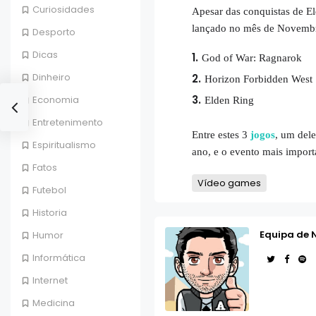
Curiosidades
Apesar das conquistas de E
lançado no mês de Novembro,
Desporto
Dicas
God of War: Ragnarok
Dinheiro
Horizon Forbidden West
Economia
Elden Ring
Entretenimento
Entre estes 3
jogos
, um dele
Espiritualismo
ano, e o evento mais impor
Fatos
Vídeo games
Futebol
Historia
Equipa de 
Humor
Informática
Internet
Medicina