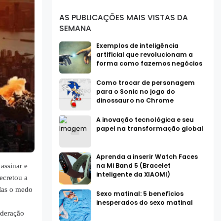
AS PUBLICAÇÕES MAIS VISTAS DA
SEMANA
Exemplos de inteligência
artificial que revolucionam a
forma como fazemos negócios
Como trocar de personagem
para o Sonic no jogo do
dinossauro no Chrome
A inovação tecnológica e seu
papel na transformação global
Aprenda a inserir Watch Faces
na Mi Band 5 (Bracelet
assinar e
inteligente da XIAOMI)
cretou a
Mas o medo
Sexo matinal: 5 benefícios
inesperados do sexo matinal
ederação