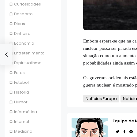
Curiosidades
Desporto
Dicas
Dinheiro
Embora espera-se que na c
Economia
nuclear
possa ser parada es
Entretenimento
situação como um aumento 
Espiritualismo
probabilidades ainda assim
Fatos
Os governos ocidentais estã
Futebol
guerra nuclear, é mostrado p
Historia
Notícias Europa
Notícia
Humor
Informática
Equipa de 
Internet
Medicina