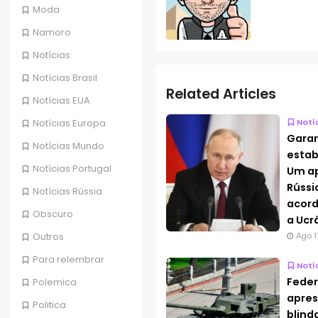
Moda
Namoro
Notícias
Notícias Brasil
Related Articles
Notícias EUA
Notí
Notícias Europa
Garan
Notícias Mundo
estab
Notícias Portugal
Um ap
Rússi
Notícias Rússia
acord
Obscuro
a Ucr
Ago 1
Outros
Para relembrar
Notí
Feder
Polemica
apres
Politica
blind