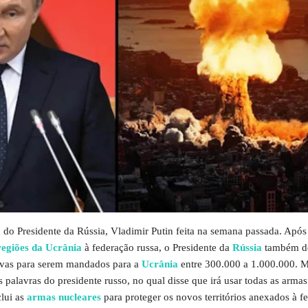
 do Presidente da Rússia, Vladimir Putin feita na semana passada. Após 
regiões da Ucrânia
à federação russa, o Presidente da
Rússia
também de
ervas para serem mandados para a
Ucrânia
entre 300.000 a 1.000.000. 
es palavras do presidente russo, no qual disse que irá usar todas as armas
clui as
armas nucleares
para proteger os novos territórios anexados à f