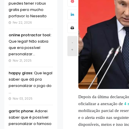
puedes tener robux
gratis pero mucho
porfavor lo Nesesito
Fev 22, 2026
online protractor tool:
Que legal! Não sabia
-
que era possível
+
personalizar...
Nov 21, 2025
happy glass:
Que legal
saber que dá pra
personalizar o jogo do
...
Depois da última declaração
Nov 03, 2025
oficializar a anexação de
4 
gartic phone:
Adorei
mobilização parcial de res
saber que é possível
e o alerta estão nas seguint
personalizar o famoso
disponíveis, meios e isso in