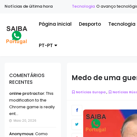
Notícias de última hora
Tecnologia
O avanço tecnológico e
Página inicial
Desporto
Tecnologia
PT-PT
COMENTÁRIOS
Medo de uma guer
RECENTES
,
Notícias Europa
Notícias Rús
online protractor:
This
modification to the
Chrome game is really
ent...
Maio 20, 2026
Anonymous:
Como