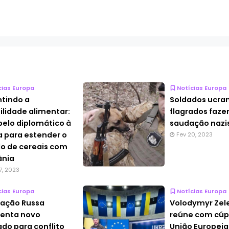
cias Europa
Notícias Europa
tindo a
Soldados ucra
ilidade alimentar:
flagrados faze
elo diplomático à
saudação nazi
a para estender o
Fev 20, 2023
o de cereais com
ânia
7, 2023
cias Europa
Notícias Europa
ação Russa
Volodymyr Zel
enta novo
reúne com cúp
ado para conflito
União Europeia