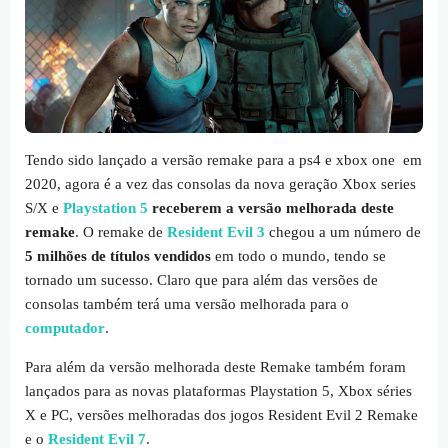
Tendo sido lançado a versão remake para a ps4 e xbox one em
2020, agora é a vez das consolas da nova geração Xbox series
S/X e
Playstation 5
receberem a versão melhorada deste
remake
. O remake de
Resident Evil 3
chegou a um número de
5 milhões de títulos vendidos
em todo o mundo, tendo se
tornado um sucesso. Claro que para além das versões de
consolas também terá uma versão melhorada para o
computador
.
Para além da versão melhorada deste Remake também foram
lançados para as novas plataformas Playstation 5, Xbox séries
X e PC, versões melhoradas dos jogos Resident Evil 2 Remake
e o
Resident Evil 7
.