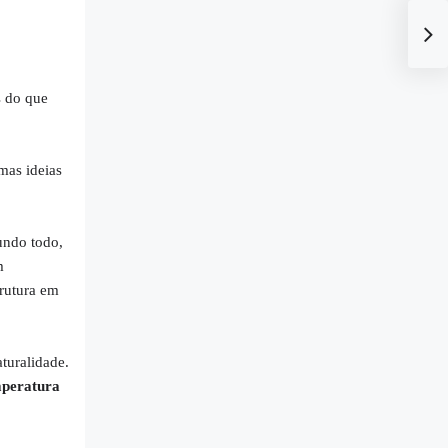
s do que
mas ideias
ndo todo,
m
rutura em
turalidade.
mperatura