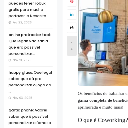
puedes tener robux
gratis pero mucho
porfavor lo Nesesito
Fev 22, 2026
online protractor tool:
Que legal! Não sabia
-
que era possível
+
personalizar...
Nov 21, 2025
happy glass:
Que legal
saber que dá pra
personalizar o jogo do
...
Os benefícios de trabalhar
Nov 03, 2025
gama completa de benefício
aprimorada e muito mais!
gartic phone:
Adorei
saber que é possível
O que é Coworking?
personalizar o famoso