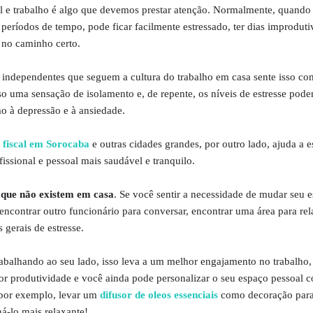
al e trabalho é algo que devemos prestar atenção. Normalmente, quando
períodos de tempo, pode ficar facilmente estressado, ter dias improduti
e no caminho certo.
 independentes que seguem a cultura do trabalho em casa sente isso co
sso uma sensação de isolamento e, de repente, os níveis de estresse pod
o à depressão e à ansiedade.
 fiscal em Sorocaba
e outras cidades grandes, por outro lado, ajuda a e
fissional e pessoal mais saudável e tranquilo.
 que não existem em casa
. Se você sentir a necessidade de mudar seu 
, encontrar outro funcionário para conversar, encontrar uma área para rel
s gerais de estresse.
balhando ao seu lado, isso leva a um melhor engajamento no trabalho,
ior produtividade e você ainda pode personalizar o seu espaço pessoal 
 por exemplo, levar um
difusor de oleos essenciais
como decoração par
á-lo mais relaxante!