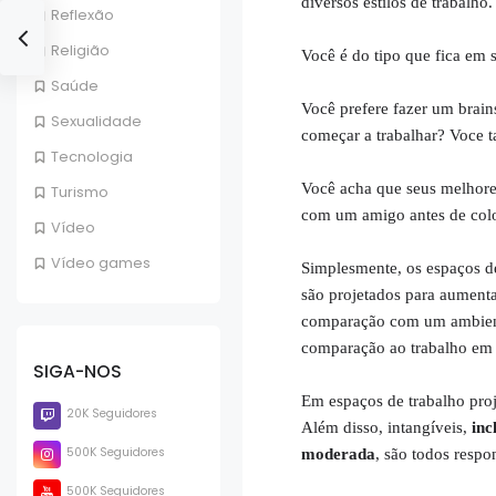
diversos estilos de trabalho.
Reflexão
Religião
Você é do tipo que fica em 
Saúde
Você prefere fazer um brain
Sexualidade
começar a trabalhar? Voce 
Tecnologia
Você acha que seus melhore
Turismo
com um amigo antes de colo
Vídeo
Vídeo games
Simplesmente, os espaços 
são projetados para aumenta
comparação com um ambiente
comparação ao trabalho em
SIGA-NOS
Em espaços de trabalho proj
20K Seguidores
Além disso, intangíveis,
inc
500K Seguidores
moderada
, são todos respo
500K Seguidores