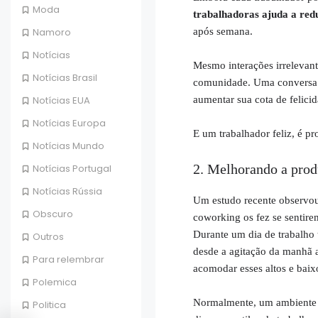
Moda
trabalhadoras ajuda a redu
após semana.
Namoro
Notícias
Mesmo interações irrelevan
Notícias Brasil
comunidade. Uma conversa p
aumentar sua cota de felici
Notícias EUA
Notícias Europa
E um trabalhador feliz, é pr
Notícias Mundo
2. Melhorando a pro
Notícias Portugal
Notícias Rússia
Um estudo recente observou
Obscuro
coworking os fez se sentire
Durante um dia de trabalho t
Outros
desde a agitação da manhã a
Para relembrar
acomodar esses altos e baix
Polemica
Normalmente, um ambiente
Politica