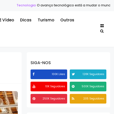
ia
O avanço tecnológico está a mudar o mundo mais rápido do qu
Vídeo
Dicas
Turismo
Outros
SIGA-NOS
100K Likes
128K Seguidores
10K Seguidores
500K Seguidores
250K Seguidores
205 Seguidores