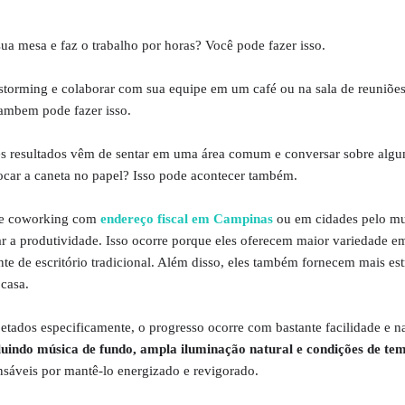
sua mesa e faz o trabalho por horas? Você pode fazer isso.
storming e colaborar com sua equipe em um café ou na sala de reuniõe
tambem pode fazer isso.
s resultados vêm de sentar em uma área comum e conversar sobre algu
car a caneta no papel? Isso pode acontecer também.
de coworking com
endereço fiscal em Campinas
ou em cidades pelo mu
r a produtividade. Isso ocorre porque eles oferecem maior variedade e
 de escritório tradicional. Além disso, eles também fornecem mais est
 casa.
etados especificamente, o progresso ocorre com bastante facilidade e na
luindo música de fundo, ampla iluminação natural e condições de te
nsáveis ​​por mantê-lo energizado e revigorado.