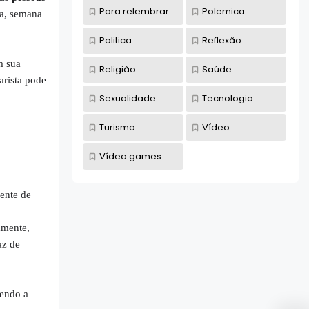
Para relembrar
Polemica
ia, semana
Politica
Reflexão
m sua
Religião
Saúde
rista pode
Sexualidade
Tecnologia
Turismo
Vídeo
Vídeo games
ente de
amente,
az de
dendo a