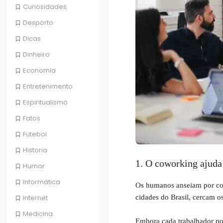
Curiosidades
Desporto
Dicas
Dinheiro
Economia
Entretenimento
Espiritualismo
Fatos
Futebol
Historia
1. O coworking ajuda
Humor
Informática
Os humanos anseiam por c
cidades do Brasil, cercam o
Internet
Medicina
Embora cada trabalhador pos