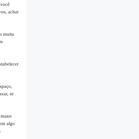
 você
vos, achar
m muita
em
stabelecer
espaço,
axar, se
 maior
com algo
a