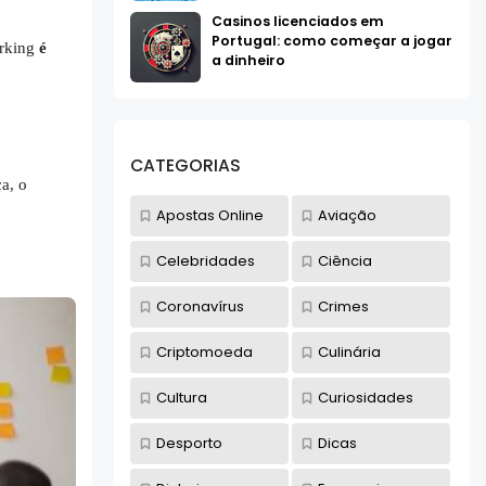
Casinos licenciados em
Portugal: como começar a jogar
rking
é
a dinheiro
CATEGORIAS
a, o
Apostas Online
Aviação
Celebridades
Ciência
Coronavírus
Crimes
Criptomoeda
Culinária
Cultura
Curiosidades
Desporto
Dicas