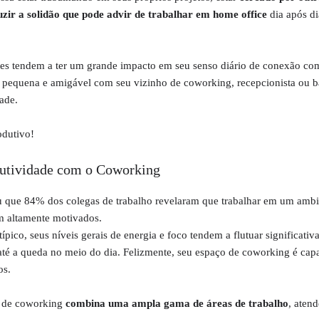
zir a solidão que pode advir de trabalhar em home office
dia após d
tes tendem a ter um grande impacto em seu senso diário de conexão co
equena e amigável com seu vizinho de coworking, recepcionista ou ba
dade.
odutivo!
dutividade com o Coworking
 que 84% dos colegas de trabalho revelaram que trabalhar em um ambi
m altamente motivados.
ípico, seus níveis gerais de energia e foco tendem a flutuar significativ
té a queda no meio do dia. Felizmente, seu espaço de coworking é cap
os.
 de coworking
combina uma ampla gama de áreas de trabalho
, aten