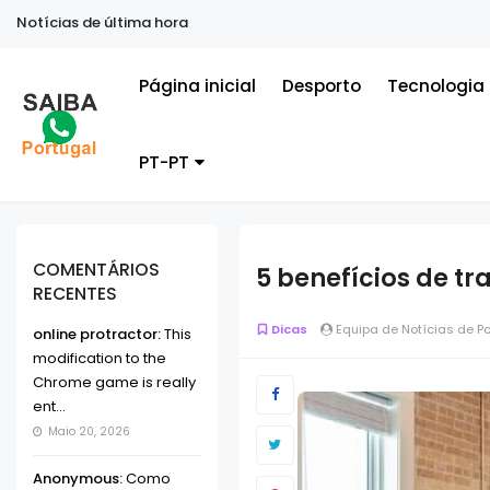
Notícias de última hora
Página inicial
Desporto
Tecnologia
PT-PT
COMENTÁRIOS
5 benefícios de t
RECENTES
Dicas
Equipa de Notícias de P
online protractor:
This
modification to the
Chrome game is really
ent...
Maio 20, 2026
Anonymous:
Como