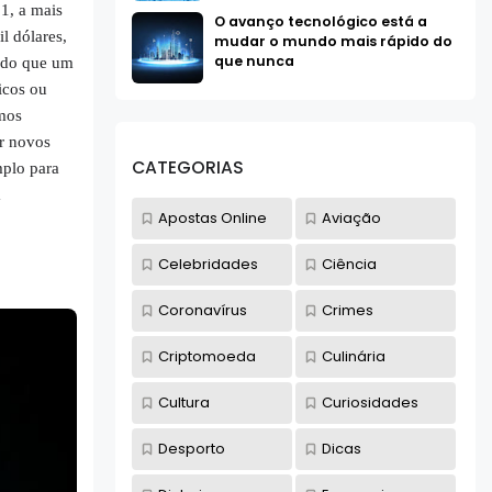
1, a mais
O avanço tecnológico está a
l dólares,
mudar o mundo mais rápido do
que nunca
 do que um
icos ou
amos
ar novos
CATEGORIAS
mplo para
a
Apostas Online
Aviação
Celebridades
Ciência
Coronavírus
Crimes
Criptomoeda
Culinária
Cultura
Curiosidades
Desporto
Dicas