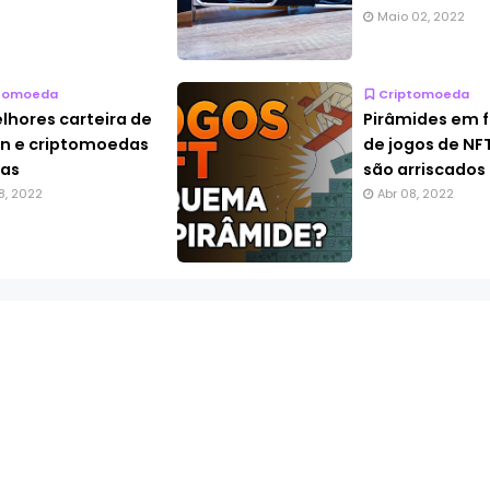
Maio 02, 2022
tomoeda
Criptomoeda
lhores carteira de
Pirâmides em 
in e criptomoedas
de jogos de NF
as
são arriscados
8, 2022
Abr 08, 2022