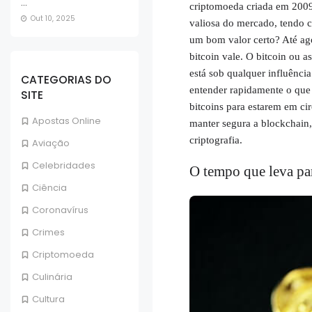
...
criptomoeda criada em 200
Out 10, 2025
valiosa do mercado, tendo c
um bom valor certo? Até a
bitcoin vale. O bitcoin ou a
está sob qualquer influênci
CATEGORIAS DO
entender rapidamente o que 
SITE
bitcoins para estarem em c
Apostas Online
manter segura a blockchain,
criptografia.
Aviação
Celebridades
O tempo que leva p
Ciência
Coronavírus
Crimes
Criptomoeda
Culinária
Cultura