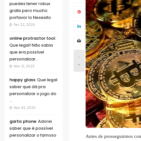
puedes tener robux
gratis pero mucho
porfavor lo Nesesito
Fev 22, 2026
online protractor tool:
Que legal! Não sabia
que era possível
-
personalizar...
+
Nov 21, 2025
happy glass:
Que legal
saber que dá pra
personalizar o jogo do
...
Nov 03, 2025
gartic phone:
Adorei
saber que é possível
personalizar o famoso
Antes de prosseguirmos com 