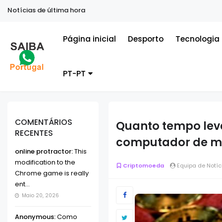
Notícias de última hora
Página inicial
Desporto
Tecnologia
PT-PT
COMENTÁRIOS
Quanto tempo lev
RECENTES
computador de 
online protractor:
This
modification to the
Criptomoeda
Equipa de Notíc
Chrome game is really
ent...
Maio 20, 2026
Anonymous:
Como