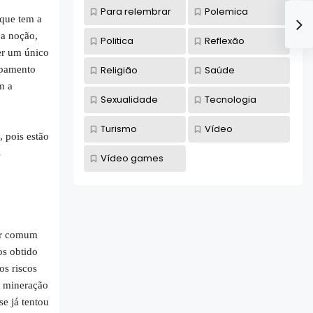
Para relembrar
Polemica
 que tem a
 a noção,
Politica
Reflexão
er um único
Religião
Saúde
ipamento
m a
Sexualidade
Tecnologia
Turismo
Vídeo
 pois estão
s
Vídeo games
or comum
os obtido
os riscos
a mineração
e já tentou