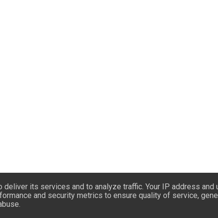
deliver its services and to analyze traffic. Your IP address and
formance and security metrics to ensure quality of service, gen
 abuse.
o: saiba.portugal@gmail.com