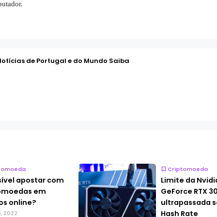
putador.
Notícias de Portugal e do Mundo Saiba
tomoeda
Criptomoeda
sível apostar com
Limite da Nvidi
tomoedas em
GeForce RTX 3
os online?
ultrapassada s
Hash Rate
5, 2022