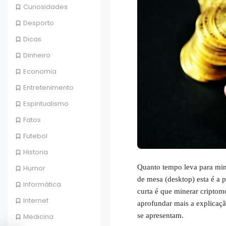
Curiosidades
Desporto
Dicas
Dinheiro
Economia
Entretenimento
Espiritualismo
Fatos
Futebol
Historia
Quanto tempo leva para mi
Humor
de mesa (desktop) esta é a 
Informática
curta é que minerar cripto
Internet
aprofundar mais a explicaçã
se apresentam.
Medicina