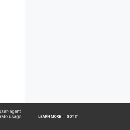
 user-agent
erate usage
LEARN MORE
GOT IT