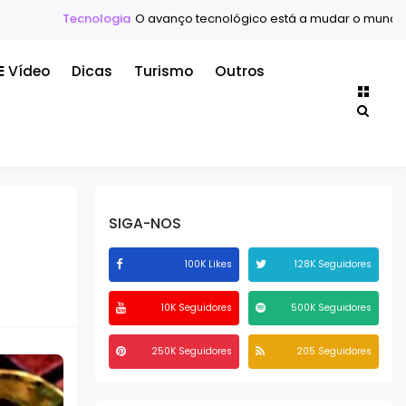
ologia
O avanço tecnológico está a mudar o mundo mais rápido do
Vídeo
Dicas
Turismo
Outros
SIGA-NOS
100K Likes
128K Seguidores
10K Seguidores
500K Seguidores
250K Seguidores
205 Seguidores