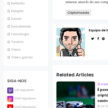
minerar através do seu com
Reflexão
Religião
Criptomoeda
Saúde
Sexualidade
Equipa de 
Tecnologia
Turismo
Vídeo
Vídeo games
Related Articles
SIGA-NOS
Crip
É pos
20K Seguidores
crip
500K Seguidores
casin
Jul 2
500K Seguidores