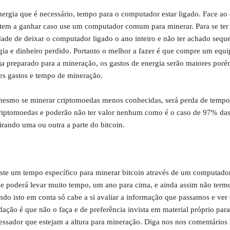
rgia que é necessário, tempo para o computador estar ligado. Face ao
 tem a ganhar caso use um computador comum para minerar. Para se ter
dade de deixar o computador ligado o ano inteiro e não ter achado sequ
rgia e dinheiro perdido. Portanto o melhor a fazer é que compre um equ
a preparado para a mineração, os gastos de energia serão maiores poré
es gastos e tempo de mineração.
mesmo se minerar criptomoedas menos conhecidas, será perda de tempo,
 criptomoedas e poderão não ter valor nenhum como é o caso de 97% da
irando uma ou outra a parte do bitcoin.
te um tempo específico para minerar bitcoin através de um computad
 poderá levar muito tempo, um ano para cima, e ainda assim não term
ndo isto em conta só cabe a si avaliar a informação que passamos e ver 
ação é que não o faça e de preferência invista em material próprio par
essador que estejam a altura para mineração. Diga nos nos comentários s