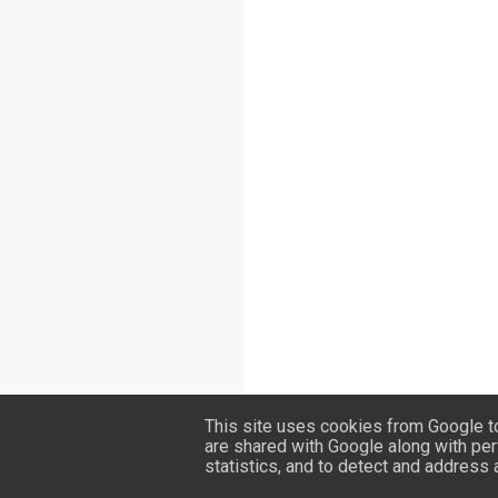
This site uses cookies from Google to 
are shared with Google along with per
statistics, and to detect and address
Todos os direitos reservados por
Saiba Portugal
© 2026 | Contact