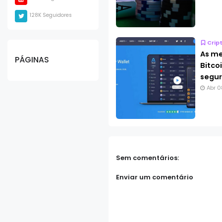
128K Seguidores
Crip
As me
PÁGINAS
Bitco
segur
Abr 0
Sem comentários:
Enviar um comentário