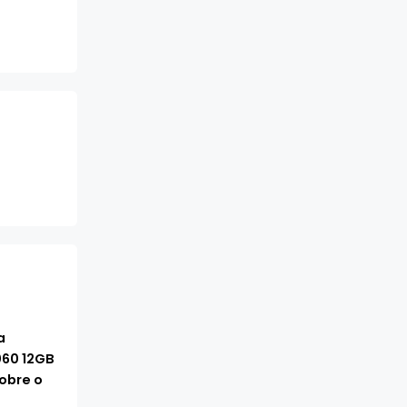
a
060 12GB
obre o