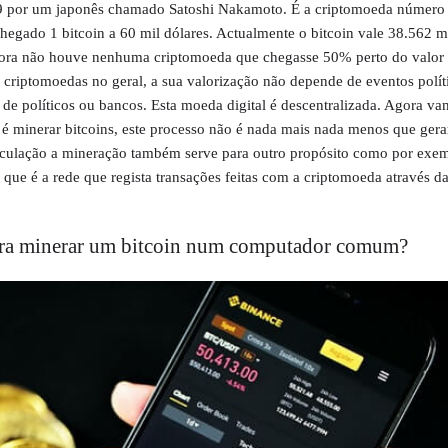
9 por um japonês chamado Satoshi Nakamoto. É a criptomoeda número 
hegado 1 bitcoin a 60 mil dólares. Actualmente o bitcoin vale 38.562 mi
gora não houve nenhuma criptomoeda que chegasse 50% perto do valor
s criptomoedas no geral, a sua valorização não depende de eventos polít
a de políticos ou bancos. Esta moeda digital é descentralizada. Agora v
é minerar bitcoins, este processo não é nada mais nada menos que ger
irculação a mineração também serve para outro propósito como por exe
 que é a rede que regista transações feitas com a criptomoeda através d
ara minerar um bitcoin num computador comum?