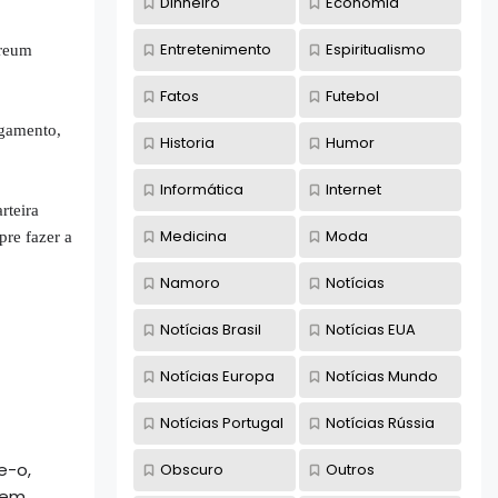
Dinheiro
Economia
Entretenimento
Espiritualismo
ereum
Fatos
Futebol
agamento,
Historia
Humor
Informática
Internet
teira
Medicina
Moda
re fazer a
Namoro
Notícias
Notícias Brasil
Notícias EUA
Notícias Europa
Notícias Mundo
Notícias Portugal
Notícias Rússia
e-o,
Obscuro
Outros
e em