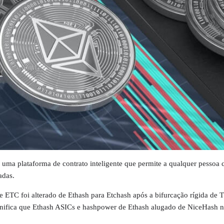
uma plataforma de contrato inteligente que permite a qualquer pessoa c
adas.
 ETC foi alterado de Ethash para Etchash após a bifurcação rígida de 
gnifica que Ethash ASICs e hashpower de Ethash alugado de NiceHash n