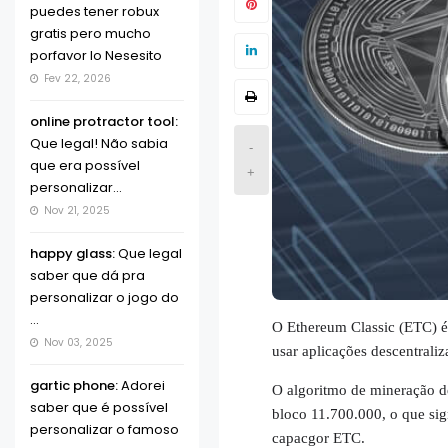
puedes tener robux
gratis pero mucho
porfavor lo Nesesito
Fev 22, 2026
online protractor tool:
Que legal! Não sabia
-
que era possível
+
personalizar...
Nov 21, 2025
happy glass:
Que legal
saber que dá pra
personalizar o jogo do
...
O Ethereum Classic (ETC) é 
Nov 03, 2025
usar aplicações descentraliz
gartic phone:
Adorei
O algoritmo de mineração de
saber que é possível
bloco 11.700.000, o que si
personalizar o famoso
capacgor ETC.