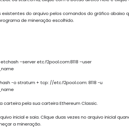
 existentes do arquivo pelos comandos do gráfico abaixo 
rograma de mineração escolhido.
 etchash –server etc.f2pool.com:8118 –user
r_name
ash -o stratum + tcp: //etc.f2pool.com: 8118 -u
r_name
a carteira pela sua carteira Ethereum Classic.
uivo inicial e saia.
Clique duas vezes no arquivo inicial qua
meçar a mineração.