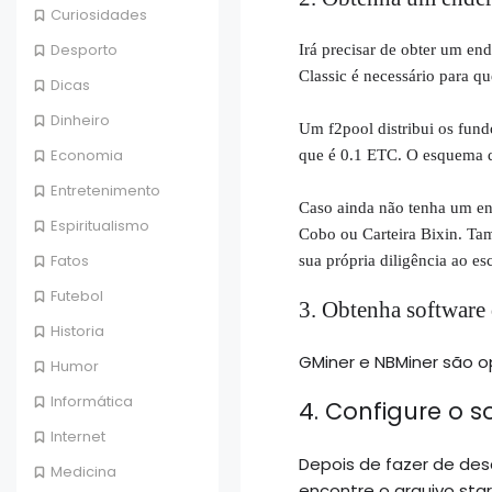
Curiosidades
Desporto
Irá precisar de obter um end
Classic é necessário para q
Dicas
Dinheiro
Um f2pool distribui os fund
Economia
que é 0.1 ETC.
O esquema d
Entretenimento
Caso ainda não tenha um end
Espiritualismo
Cobo ou Carteira Bixin.
Tam
Fatos
sua própria diligência ao es
Futebol
3. Obtenha software
Historia
GMiner e NBMiner são o
Humor
Informática
4. Configure o 
Internet
Depois de fazer de de
Medicina
encontre o arquivo star