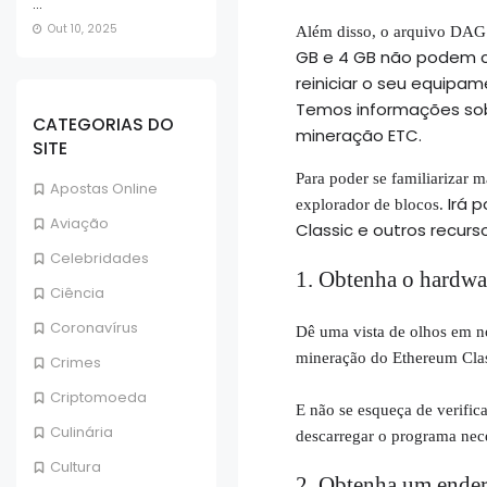
...
Out 10, 2025
Além disso, o arquivo DAG
GB e 4 GB não podem c
reiniciar o seu equipa
Temos informações sobr
CATEGORIAS DO
mineração ETC.
SITE
Para poder se familiarizar m
Apostas Online
Irá 
explorador de blocos.
Aviação
Classic e outros recur
Celebridades
1. Obtenha o hardw
Ciência
Coronavírus
Dê uma vista de olhos em no
mineração do Ethereum Clas
Crimes
Criptomoeda
E não se esqueça de verific
Culinária
descarregar o programa nece
Cultura
2. Obtenha um endere