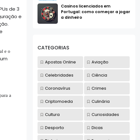
Casinos licenciados em
PUs de 3
Portugal: como começar a jogar
iguração e
a dinheiro
ção.
e
CATEGORIAS
al e o
eum
Apostas Online
Aviação
Celebridades
Ciência
Coronavírus
Crimes
para a
Criptomoeda
Culinária
Cultura
Curiosidades
Desporto
Dicas