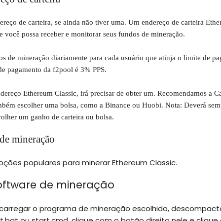
ereço de carteira, se ainda não tiver uma.
Um endereço de carteira Eth
ue você possa receber e monitorar seus fundos de mineração.
os de mineração diariamente para cada usuário que atinja o limite de p
e pagamento da f2pool é 3% PPS.
ereço Ethereum Classic, irá precisar de obter um.
Recomendamos a Car
bém escolher uma bolsa, como a Binance ou Huobi.
Nota: Deverá semp
colher um ganho de carteira ou bolsa.
 de mineração
pções populares para minerar Ethereum Classic.
software de mineração
scarregar o programa de mineração escolhido, descompact
t.bat ou start.cmd, clique com o botão direito nele e cliqu