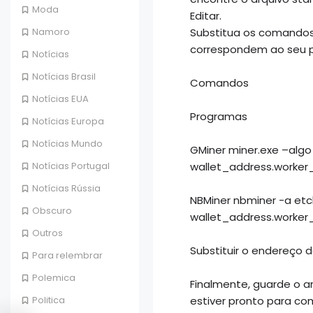
Moda
Editar.
Substitua os comandos
Namoro
correspondem ao seu p
Notícias
Notícias Brasil
Comandos
Notícias EUA
Programas
Notícias Europa
Notícias Mundo
GMiner miner.exe –algo
wallet_address.worke
Notícias Portugal
Notícias Rússia
NBMiner nbminer -a etch
Obscuro
wallet_address.worke
Outros
Substituir o endereço d
Para relembrar
Polemica
Finalmente, guarde o arq
estiver pronto para co
Politica