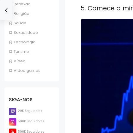
Reflexão
5. Comece a min
Religião
Saúde
Sexualidade
Tecnologia
Turismo
Vídeo
Vídeo games
SIGA-NOS
20K Seguidores
500K Seguidores
500K Seguidores