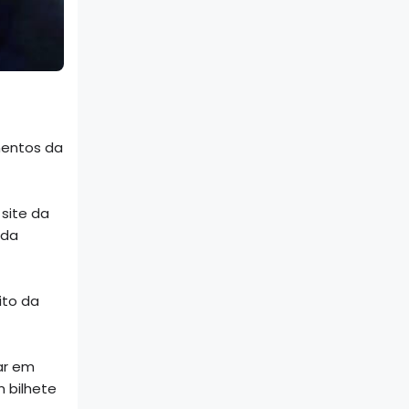
mentos da
site da
 da
ito da
ar em
 bilhete