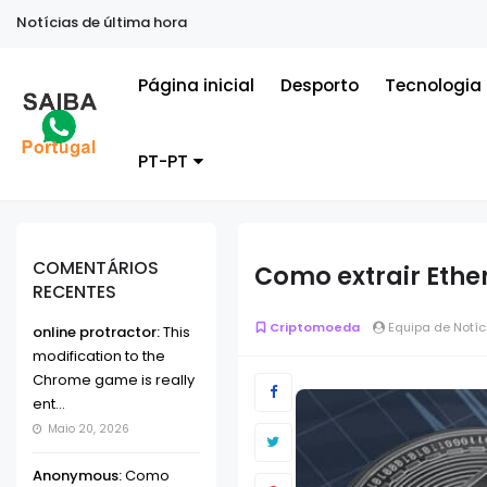
Notícias de última hora
Página inicial
Desporto
Tecnologia
PT-PT
COMENTÁRIOS
Como extrair Ethe
RECENTES
Criptomoeda
Equipa de Notíc
online protractor:
This
modification to the
Chrome game is really
ent...
Maio 20, 2026
Anonymous:
Como