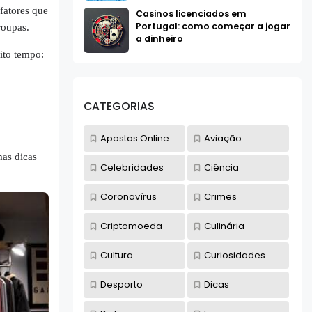
fatores que
Casinos licenciados em
Portugal: como começar a jogar
roupas.
a dinheiro
ito tempo:
CATEGORIAS
Apostas Online
Aviação
mas dicas
Celebridades
Ciência
Coronavírus
Crimes
Criptomoeda
Culinária
Cultura
Curiosidades
Desporto
Dicas