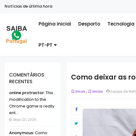
Notícias de última hora
Página inicial
Desporto
Tecnologia
PT-PT
COMENTÁRIOS
Como deixar as r
RECENTES
,
Dicas
Moda
Equipa de Notí
online protractor:
This
modification to the
Chrome game is really
ent...
Maio 20, 2026
Anonymous:
Como