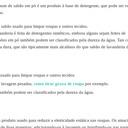
mum de sabão em pó é um produto à base de detergente, que pode ser v
s.
sabão usado para limpar roupas e outros tecidos.
nderia é feita de detergentes sintéticos, embora alguns sejam feitos de
abões em pó também podem ser classificados pela dureza da água. Tais 
a dura, que são tipicamente mais alcalinos do que sabão de lavanderia 
usado para limpar roupas e outros tecidos
a lavagem pesadas,
como tirar graxa de roupa
por exemplo.
também podem ser classificados pela dureza da água.
produto usado para reduzir a eletricidade estática nas roupas. Os amac
 de duas maneiras: adicionando-os à lavagem ou borrifando-os nas roup