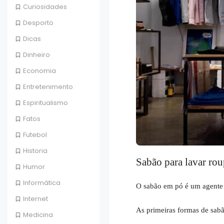
Curiosidades
Desporto
Dicas
Dinheiro
Economia
Entretenimento
Espiritualismo
Fatos
Futebol
Historia
Sabão para lavar rou
Humor
Informática
O sabão em pó é um agente d
Internet
As primeiras formas de sabã
Medicina