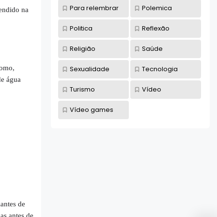
Para relembrar
Polemica
endido na
Politica
Reflexão
Religião
Saúde
como,
Sexualidade
Tecnologia
de água
Turismo
Vídeo
Vídeo games
iantes de
as antes de