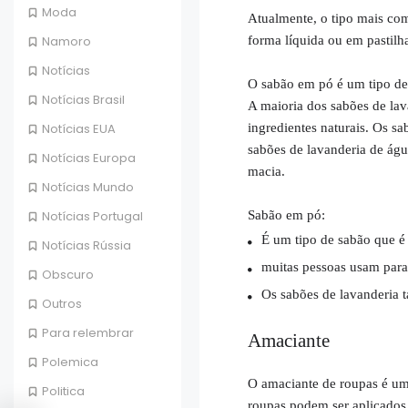
Moda
Atualmente, o tipo mais co
forma líquida ou em pastilha
Namoro
Notícias
O sabão em pó é um tipo de 
Notícias Brasil
A maioria dos sabões de lava
ingredientes naturais. Os s
Notícias EUA
sabões de lavanderia de águ
Notícias Europa
macia.
Notícias Mundo
Sabão em pó:
Notícias Portugal
É um tipo de sabão que é 
Notícias Rússia
muitas pessoas usam par
Obscuro
Os sabões de lavanderia 
Outros
Para relembrar
Amaciante
Polemica
O amaciante de roupas é um 
Politica
roupas podem ser aplicados