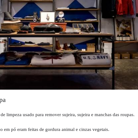
pa
e limpeza usado para remover sujeira, sujeira e manchas das roupas.
o em pó eram feitas de gordura animal e cinzas vegetais.