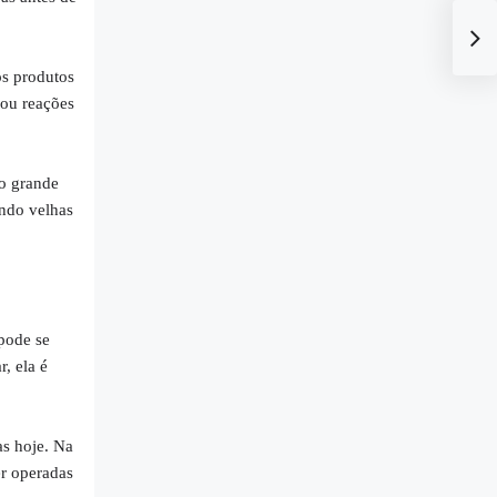
os produtos
 ou reações
to grande
ndo velhas
pode se
, ela é
s hoje. Na
r operadas