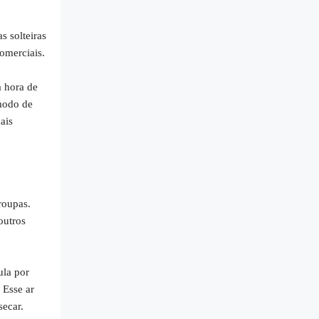
 solteiras
omerciais.
a hora de
 modo de
ais
roupas.
outros
ula por
 Esse ar
ecar.