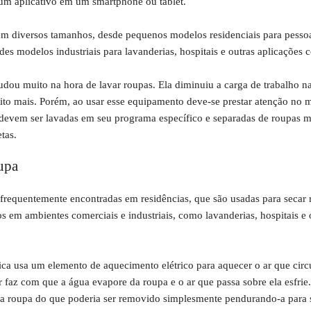
um aplicativo em um smartphone ou tablet.
m diversos tamanhos, desde pequenos modelos residenciais para pessoas
es modelos industriais para lavanderias, hospitais e outras aplicações c
dou muito na hora de lavar roupas. Ela diminuiu a carga de trabalho n
uito mais. Porém, ao usar esse equipamento deve-se prestar atenção no
devem ser lavadas em seu programa específico e separadas de roupas m
tas.
upa
frequentemente encontradas em residências, que são usadas para secar 
 em ambientes comerciais e industriais, como lavanderias, hospitais e 
ca usa um elemento de aquecimento elétrico para aquecer o ar que circ
faz com que a água evapore da roupa e o ar que passa sobre ela esfrie.
a roupa do que poderia ser removido simplesmente pendurando-a para s