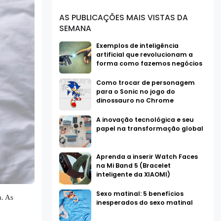
AS PUBLICAÇÕES MAIS VISTAS DA
SEMANA
Exemplos de inteligência
artificial que revolucionam a
forma como fazemos negócios
Como trocar de personagem
para o Sonic no jogo do
dinossauro no Chrome
A inovação tecnológica e seu
papel na transformação global
Aprenda a inserir Watch Faces
na Mi Band 5 (Bracelet
inteligente da XIAOMI)
Sexo matinal: 5 benefícios
a. As
inesperados do sexo matinal