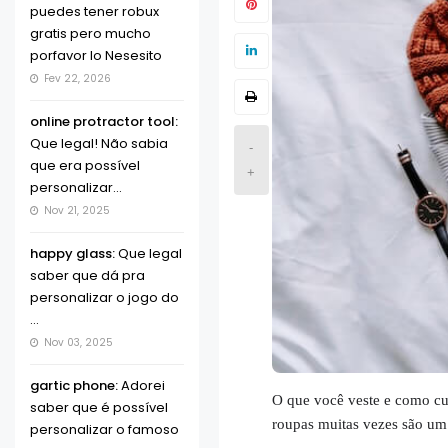
puedes tener robux
gratis pero mucho
porfavor lo Nesesito
Fev 22, 2026
online protractor tool:
Que legal! Não sabia
-
que era possível
+
personalizar...
Nov 21, 2025
happy glass:
Que legal
saber que dá pra
personalizar o jogo do
...
Nov 03, 2025
gartic phone:
Adorei
O que você veste e como cui
saber que é possível
roupas muitas vezes são um
personalizar o famoso