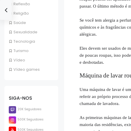
Reflexão
passar. O último método é 
Religião
Se você tem alergia a perfu
Saúde
químicos e às fragrâncias c
Sexualidade
alérgicas.
Tecnologia
Eles devem ser usados de m
Turismo
de poucas roupas, isso pod
Vídeo
e desbotadas.
Vídeo games
Máquina de lavar ro
Uma máquina de lavar é um 
referir ao próprio processo
SIGA-NOS
chamada de lavadora.
20K Seguidores
As primeiras máquinas de l
500K Seguidores
maioria das residências, e
500K Seguidores