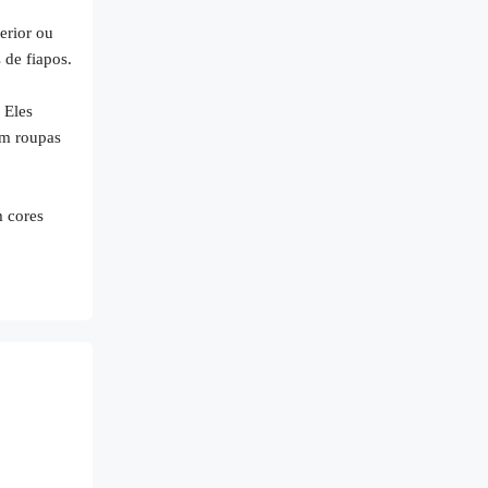
erior ou
 de fiapos.
 Eles
om roupas
m cores