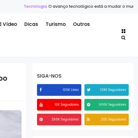
logia
O avanço tecnológico está a mudar o mundo mais rápido do 
Vídeo
Dicas
Turismo
Outros
SIGA-NOS
po
100K Likes
128K Seguidores
10K Seguidores
500K Seguidores
250K Seguidores
205 Seguidores