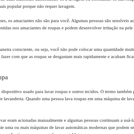
mais popular porque não requer lavagem.
mes, os amaciantes não são para você. Algumas pessoas são sensíveis a
ontidas nos amaciantes de roupas e podem desenvolver irritação na pele
aneira consciente, ou seja, você não pode colocar uma quantidade mui
e fazer com que as roupas se desgastam mais rapidamente e acabam fica
upa
dispositivo usado para lavar roupas e outros tecidos. O termo também 
 de lavanderia. Quando uma pessoa lava roupas em uma máquina de lavar
avar eram acionadas manualmente e algumas pessoas continuam a usá-la
xiste uma ou mais máquinas de lavar automáticas modernas que podem se