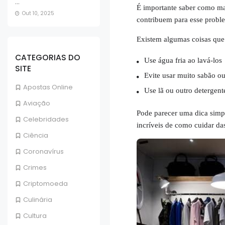
...
É importante saber como ma
Out 10, 2025
contribuem para esse proble
Existem algumas coisas que
CATEGORIAS DO
Use água fria ao lavá-los
SITE
Evite usar muito sabão o
Apostas Online
Use lã ou outro detergen
Aviação
Pode parecer uma dica simpl
Celebridades
incríveis de como cuidar da
Ciência
Coronavírus
Crimes
Criptomoeda
Culinária
Cultura