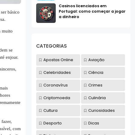
Casinos licenciados em
Portugal: como começar a jogar
ser básico
a dinheiro
sa.
a muito
CATEGORIAS
odem se
té enjoar.
Apostas Online
Aviação
sinceros,
Celebridades
Ciência
Coronavírus
Crimes
 mais
lhores
Criptomoeda
Culinária
xtremamente
Cultura
Curiosidades
fazer,
Desporto
Dicas
ssível, com