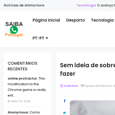
Notícias de última hora
Tecnologia
O avanço tecnoló
Página inicial
Desporto
Tecnologia
PT-PT
COMENTÁRIOS
Sem ideia de sobr
RECENTES
fazer
online protractor:
This
modification to the
Culinária
Equipa de Notícias d
Chrome game is really
ent...
Maio 20, 2026
Anonymous:
Como