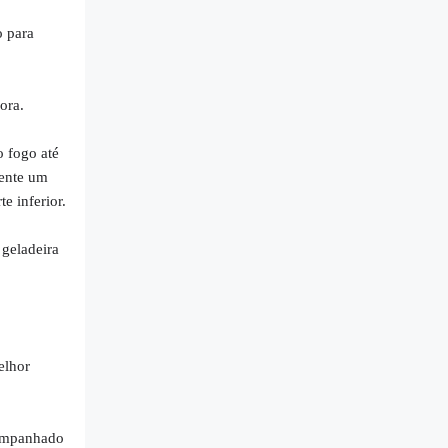
o para
ora.
o fogo até
sente um
e inferior.
 geladeira
elhor
companhado