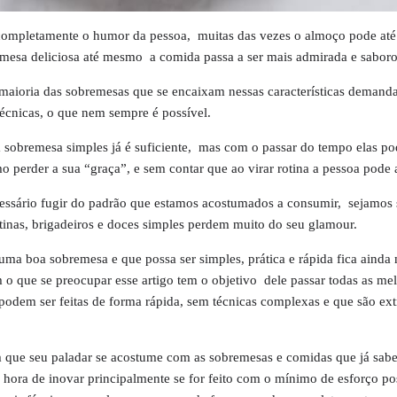
mpletamente o humor da pessoa, muitas das vezes o almoço pode até 
esa deliciosa até mesmo a comida passa a ser mais admirada e saboro
maioria das sobremesas que se encaixam nessas características demand
técnicas, o que nem sempre é possível.
a sobremesa simples já é suficiente, mas com o passar do tempo elas p
mo perder a sua “graça”, e sem contar que ao virar rotina a pessoa pode a
cessário fugir do padrão que estamos acostumados a consumir, sejamos 
tinas, brigadeiros e doces simples perdem muito do seu glamour.
uma boa sobremesa e que possa ser simples, prática e rápida fica ainda
 que se preocupar esse artigo tem o objetivo dele passar todas as me
odem ser feitas de forma rápida, sem técnicas complexas e que são e
 que seu paladar se acostume com as sobremesas e comidas que já sabe 
hora de inovar principalmente se for feito com o mínimo de esforço po