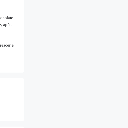
hocolate
e, após
rescer e