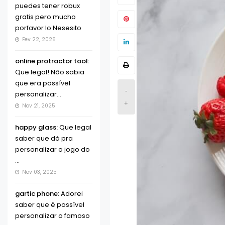
puedes tener robux
gratis pero mucho
porfavor lo Nesesito
Fev 22, 2026
online protractor tool:
Que legal! Não sabia
que era possível
-
personalizar...
+
Nov 21, 2025
happy glass:
Que legal
saber que dá pra
personalizar o jogo do
...
Nov 03, 2025
gartic phone:
Adorei
saber que é possível
personalizar o famoso