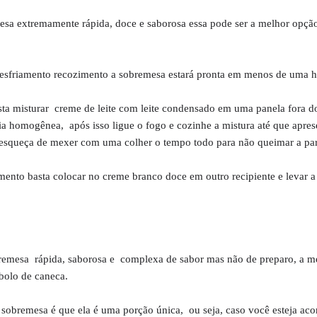
esa extremamente rápida, doce e saborosa essa pode ser a melhor opçã
sfriamento recozimento a sobremesa estará pronta em menos de uma h
sta misturar creme de leite com leite condensado em uma panela fora d
a homogênea, após isso ligue o fogo e cozinhe a mistura até que apre
esqueça de mexer com uma colher o tempo todo para não queimar a part
ento basta colocar no creme branco doce em outro recipiente e levar a
remesa rápida, saborosa e complexa de sabor mas não de preparo, a m
bolo de caneca.
sobremesa é que ela é uma porção única, ou seja, caso você esteja a