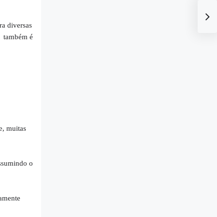
ra diversas
es também é
e, muitas
ssumindo o
damente