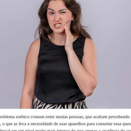
oblema estético comum entre muitas pessoas, que acabam percebendo 
 o que as leva a necessidade de usar aparelhos para consertar essa ques
 bucal em um nível muito mais intenso do que apenas a aparência do so