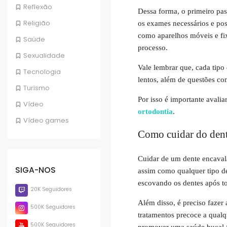
Reflexão
Dessa forma, o primeiro pass
Religião
os exames necessários e pos
como aparelhos móveis e fi
Saúde
processo.
Sexualidade
Vale lembrar que, cada tipo
Tecnologia
lentos, além de questões com
Turismo
Por isso é importante avali
Vídeo
ortodontia
.
Vídeo games
Como cuidar do dent
Cuidar de um dente encaval
SIGA-NOS
assim como qualquer tipo de
escovando os dentes após tod
20K Seguidores
Além disso, é preciso fazer 
500K Seguidores
tratamentos precoce a qual
500K Seguidores
promover uma saúde bucal fo