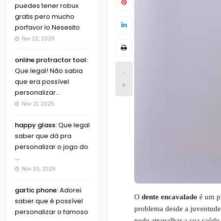
puedes tener robux
gratis pero mucho
porfavor lo Nesesito
Fev 22, 2026
online protractor tool:
Que legal! Não sabia
-
que era possível
+
personalizar...
Nov 21, 2025
happy glass:
Que legal
saber que dá pra
personalizar o jogo do
...
Nov 03, 2025
gartic phone:
Adorei
O
dente encavalado
é um pr
saber que é possível
problema desde a juventude,
personalizar o famoso
pode atrapalhar a sua saúde