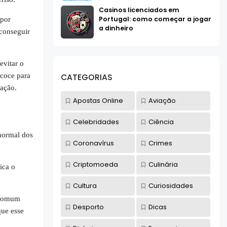
Casinos licenciados em
Portugal: como começar a jogar
 por
a dinheiro
 conseguir
evitar o
ecoce para
CATEGORIAS
uação.
Apostas Online
Aviação
Celebridades
Ciência
normal dos
Coronavírus
Crimes
Criptomoeda
Culinária
ica o
Cultura
Curiosidades
 comum
Desporto
Dicas
que esse