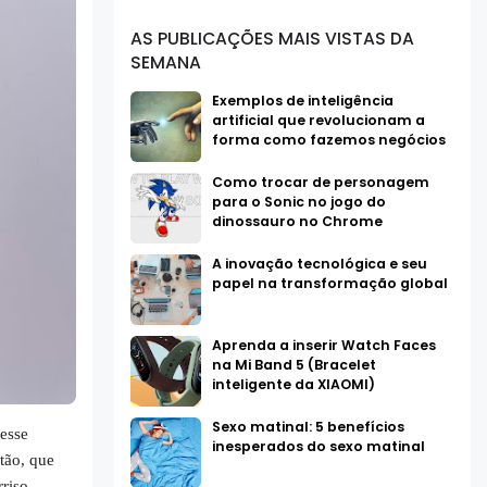
AS PUBLICAÇÕES MAIS VISTAS DA
SEMANA
Exemplos de inteligência
artificial que revolucionam a
forma como fazemos negócios
Como trocar de personagem
para o Sonic no jogo do
dinossauro no Chrome
A inovação tecnológica e seu
papel na transformação global
Aprenda a inserir Watch Faces
na Mi Band 5 (Bracelet
inteligente da XIAOMI)
Sexo matinal: 5 benefícios
esse
inesperados do sexo matinal
tão, que
rriso.