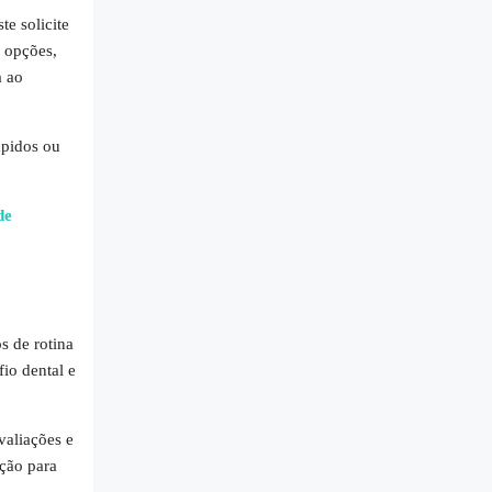
te solicite
s opções,
a ao
ápidos ou
de
s de rotina
io dental e
valiações e
ção para