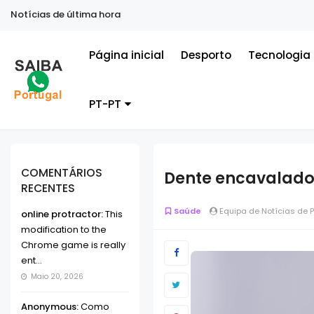
Notícias de última hora
Página inicial
Desporto
Tecnologia
PT-PT
COMENTÁRIOS
Dente encavalado
RECENTES
Saúde
Equipa de Notícias de 
online protractor:
This
modification to the
Chrome game is really
ent...
Maio 20, 2026
Anonymous:
Como