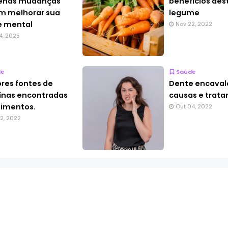
enas mudanças
benefícios des
m melhorar sua
legume
e mental
Nov 22, 2022
4, 2025
de
Saúde
res fontes de
Dente encaval
ínas encontradas
causas e trat
limentos.
Out 04, 2022
2, 2022