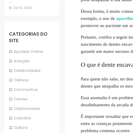
...
Out 10, 2025
Dessa forma, é muito comum
exemplo, o uso de
aparelho
promover ao paciente um so
CATEGORIAS DO
Portanto, confira a seguir t
SITE
nascimento de dentes encava
Apostas Online
garantir um maior sucesso d
Aviação
O que é dente encav
Celebridades
Para quem não sabe, ter de
Ciência
dentes que atrapalha os mes
Coronavírus
Essa anomalia é um problema
Crimes
desalinhamento da arcada d
Criptomoeda
É importante ressaltar que
Culinária
entre as crianças justamente
Cultura
problema costuma ocorrer.