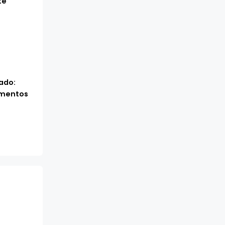
te
ado:
amentos