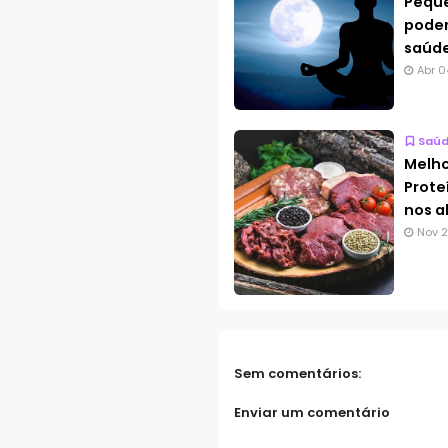
Pequ
pode
saúd
Abr 0
Saú
Melho
Prote
nos a
Nov 2
Sem comentários:
Enviar um comentário