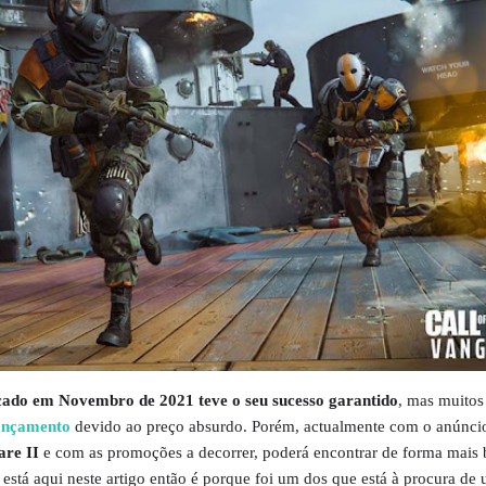
ado em Novembro de 2021 teve o seu sucesso garantido
, mas muitos
ançamento
devido ao preço absurdo. Porém, actualmente com o anúnci
are II
e com as promoções a decorrer, poderá encontrar de forma mais 
 está aqui neste artigo então é porque foi um dos que está à procura de