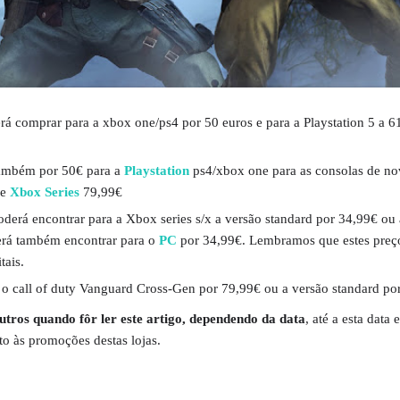
á comprar para a xbox one/ps4 por 50 euros e para a Playstation 5 a 6
também por 50€ para a
Playstation
ps4/xbox one para as consolas de no
 e
Xbox Series
79,99€
oderá encontrar para a Xbox series s/x a versão standard por 34,99€ ou
erá também encontrar para o
PC
por 34,99€. Lembramos que estes preç
tais.
 o call of duty Vanguard Cross-Gen por 79,99€ ou a versão standard po
utros quando fôr ler este artigo, dependendo da data
, até a esta data 
to às promoções destas lojas.