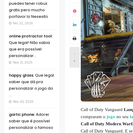
puedes tener robux
gratis pero mucho
porfavor lo Nesesito
Fev 22, 2026
online protractor tool:
Que legal! Não sabia
que era possível
-
personalizar...
+
Nov 21, 2025
happy glass:
Que legal
saber que dá pra
personalizar o jogo do
...
Nov 03, 2025
Call of Duty Vanguard
Lanç
gartic phone:
Adorei
compraram o
jogo
no seu
l
saber que é possível
Call of Duty Modern Warf
personalizar o famoso
Call of Duty Vanguard. E se