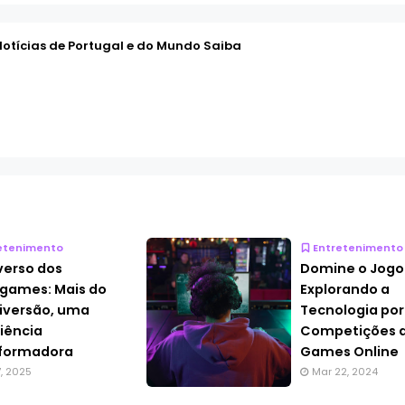
Notícias de Portugal e do Mundo Saiba
etenimento
Entretenimento
verso dos
Domine o Jogo
games: Mais do
Explorando a
iversão, uma
Tecnologia por
iência
Competições 
sformadora
Games Online
7, 2025
Mar 22, 2024