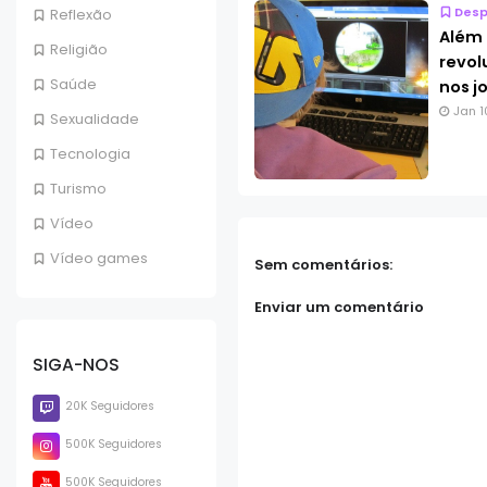
Desp
Reflexão
Além 
Religião
revol
Saúde
nos j
Jan 1
Sexualidade
Tecnologia
Turismo
Vídeo
Vídeo games
Sem comentários:
Enviar um comentário
SIGA-NOS
20K Seguidores
500K Seguidores
500K Seguidores