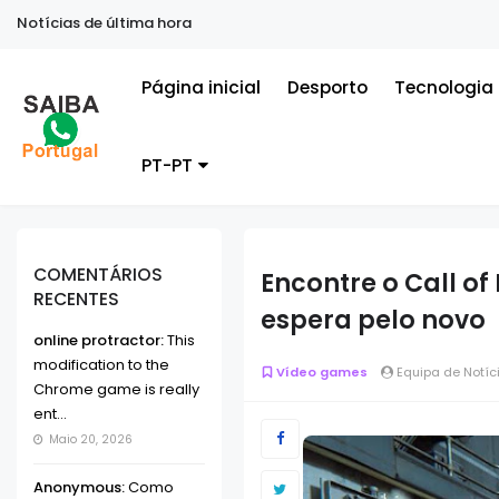
Notícias de última hora
Página inicial
Desporto
Tecnologia
PT-PT
COMENTÁRIOS
Encontre o Call o
RECENTES
espera pelo novo
online protractor:
This
modification to the
Vídeo games
Equipa de Notíc
Chrome game is really
ent...
Maio 20, 2026
Anonymous:
Como