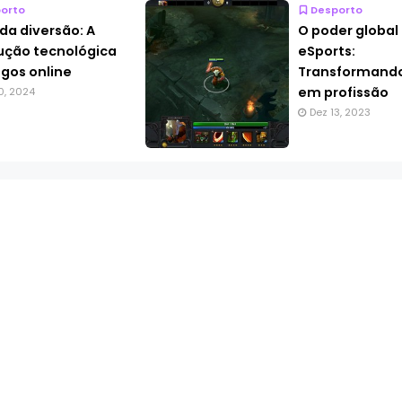
orto
Desporto
da diversão: A
O poder global
ução tecnológica
eSports:
ogos online
Transformando
em profissão
0, 2024
Dez 13, 2023