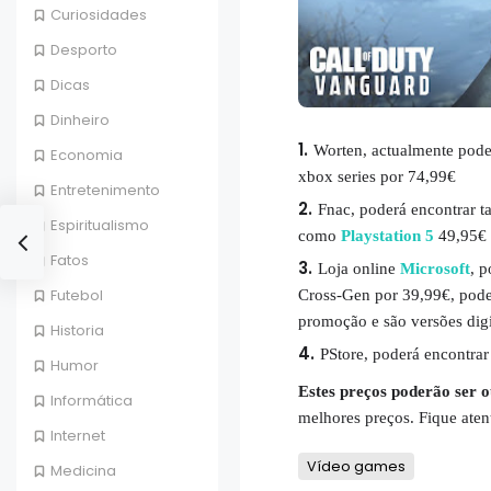
Curiosidades
Desporto
Dicas
Dinheiro
Worten, actualmente poder
Economia
xbox series por 74,99€
Entretenimento
Fnac, poderá encontrar 
Espiritualismo
como
Playstation 5
49,95€
Fatos
Loja online
Microsoft
, p
Futebol
Cross-Gen por 39,99€, pod
promoção e são versões digi
Historia
PStore, poderá encontrar
Humor
Estes preços poderão ser o
Informática
melhores preços. Fique aten
Internet
Vídeo games
Medicina