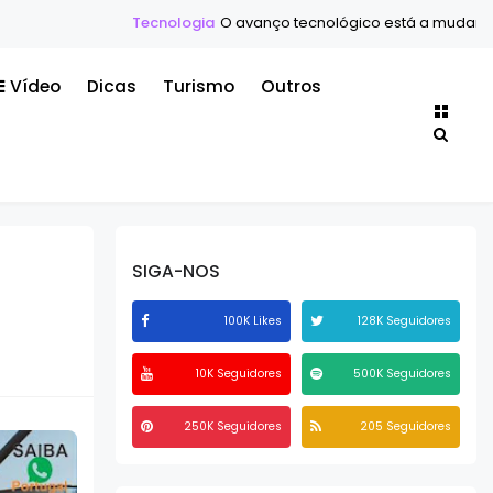
Tecnologia
O avanço tecnológico está a mudar o mundo mais rá
Vídeo
Dicas
Turismo
Outros
SIGA-NOS
100K Likes
128K Seguidores
10K Seguidores
500K Seguidores
250K Seguidores
205 Seguidores