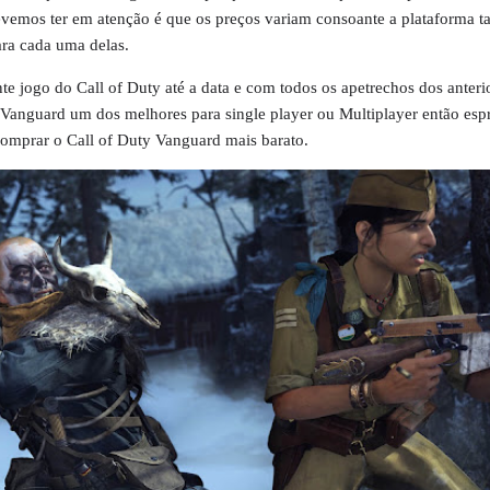
vemos ter em atenção é que os preços variam consoante a plataforma 
ra cada uma delas.
te jogo do Call of Duty até a data e com todos os apetrechos dos anteri
anguard um dos melhores para single player ou Multiplayer então espr
comprar o Call of Duty Vanguard mais barato.