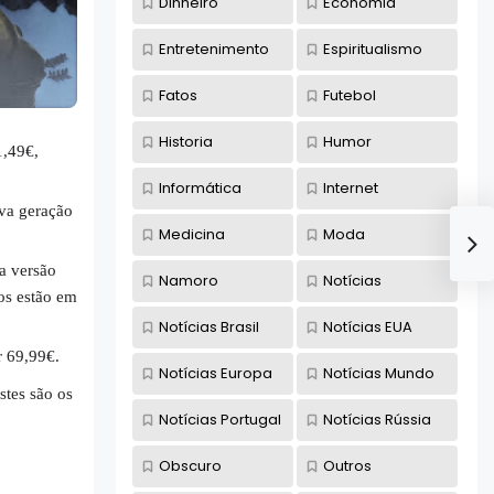
Dinheiro
Economia
Entretenimento
Espiritualismo
Fatos
Futebol
Historia
Humor
1,49€,
Informática
Internet
va geração
Medicina
Moda
 a versão
Namoro
Notícias
os estão em
Notícias Brasil
Notícias EUA
r 69,99€.
Notícias Europa
Notícias Mundo
estes são os
Notícias Portugal
Notícias Rússia
Obscuro
Outros