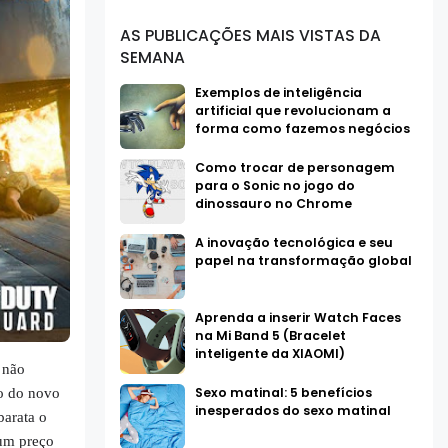
AS PUBLICAÇÕES MAIS VISTAS DA
SEMANA
Exemplos de inteligência
artificial que revolucionam a
forma como fazemos negócios
Como trocar de personagem
para o Sonic no jogo do
dinossauro no Chrome
A inovação tecnológica e seu
papel na transformação global
Aprenda a inserir Watch Faces
na Mi Band 5 (Bracelet
inteligente da XIAOMI)
 não
Sexo matinal: 5 benefícios
o do novo
inesperados do sexo matinal
barata o
 um preço