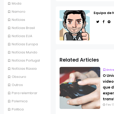
Moda
Namoro
Equipa de 
Notícias
Notícias Brasil
Notícias EUA
Notícias Europa
Notícias Mundo
Related Articles
Notícias Portugal
Notícias Rússia
Entr
O Uni
Obscuro
video
Outros
que d
exper
Para relembrar
tran
Polemica
Fev 1
Politica