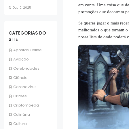
...
em conta. Uma coisa que de
Out 10, 2025
promoções que decorrem pa
Se queres jogar o mais recen
melhorados o que tornam o V
CATEGORIAS DO
nossa lista de onde poderá 
SITE
Apostas Online
Aviação
Celebridades
Ciência
Coronavírus
Crimes
Criptomoeda
Culinária
Cultura