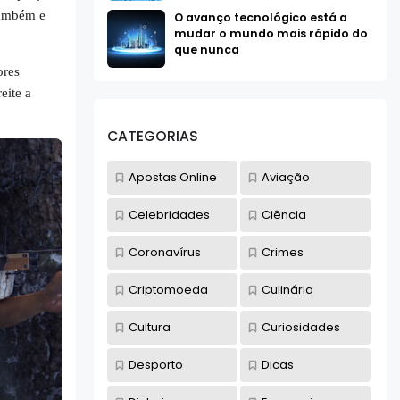
também e
O avanço tecnológico está a
mudar o mundo mais rápido do
que nunca
ores
eite a
CATEGORIAS
Apostas Online
Aviação
Celebridades
Ciência
Coronavírus
Crimes
Criptomoeda
Culinária
Cultura
Curiosidades
Desporto
Dicas