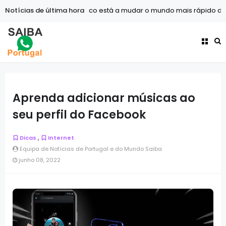
O avanço tecnológico está a mudar o mundo mais rápido do que n
Notícias de última hora
Aprenda adicionar músicas ao
seu perfil do Facebook
,
Dicas
Internet
Equipa de Notícias de Portugal e do Mundo Saiba
junho 08, 2022